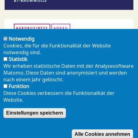
BT-BAUMWOLLE
AGROBUSINESS
ANBAU
Notwendig
Cookies, die für die Funktionalität der Website
notwendig sind.
PDF ERZEUGEN
Statistik
Wir erheben statistische Daten mit der Analysesoftware
Matomo. Diese Daten sind anonymisiert und werden
teilen
mail
nach einem Jahr gelöscht.
Funktion
Diese Cookies verbessern die Funktionalität der
Website.
NEWSLETTER
PRESSE
SHOP
ENGLISH
Einstellungen speichern
Footer
mobil
DATENSCHUTZERKLÄRUNG
SEITENÜBERSICHT
Alle Cookies annehmen