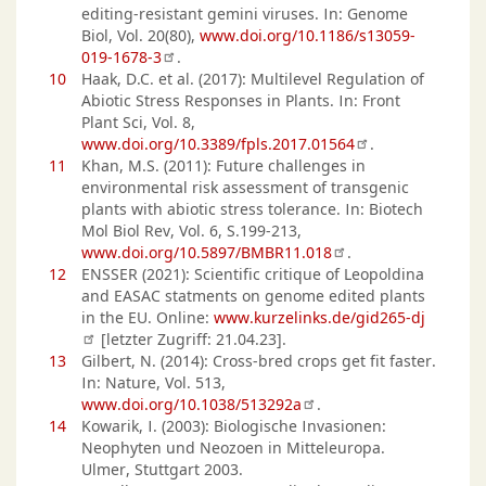
editing-resistant gemini viruses. In: Genome
Biol, Vol. 20(80),
www.doi.org/10.1186/s13059-
019-1678-3
.
10
Haak, D.C. et al. (2017): Multilevel Regulation of
Abiotic Stress Responses in Plants. In: Front
Plant Sci, Vol. 8,
www.doi.org/10.3389/fpls.2017.01564
.
11
Khan, M.S. (2011): Future challenges in
environmental risk assessment of transgenic
plants with abiotic stress tolerance. In: Biotech
Mol Biol Rev, Vol. 6, S.199-213,
www.doi.org/10.5897/BMBR11.018
.
12
ENSSER (2021): Scientific critique of Leopoldina
and EASAC statments on genome edited plants
in the EU. Online:
www.kurzelinks.de/gid265-dj
[letzter Zugriff: 21.04.23].
13
Gilbert, N. (2014): Cross-bred crops get fit faster.
In: Nature, Vol. 513,
www.doi.org/10.1038/513292a
.
14
Kowarik, I. (2003): Biologische Invasionen:
Neophyten und Neozoen in Mitteleuropa.
Ulmer, Stuttgart 2003.