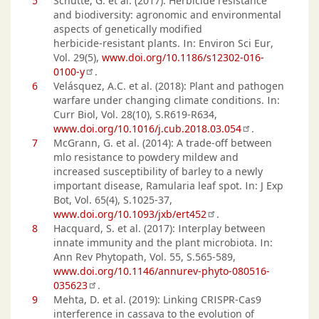
5
Schütte, G. et al. (2017): Herbicide resistance
and biodiversity: agronomic and environmental
aspects of genetically modified
herbicide‑resistant plants. In: Environ Sci Eur,
Vol. 29(5),
www.doi.org/10.1186/s12302-016-
0100-y
.
6
Velásquez, A.C. et al. (2018): Plant and pathogen
warfare under changing climate conditions. In:
Curr Biol, Vol. 28(10), S.R619-R634,
www.doi.org/10.1016/j.cub.2018.03.054
.
7
McGrann, G. et al. (2014): A trade-off between
mlo resistance to powdery mildew and
increased susceptibility of barley to a newly
important disease, Ramularia leaf spot. In: J Exp
Bot, Vol. 65(4), S.1025-37,
www.doi.org/10.1093/jxb/ert452
.
8
Hacquard, S. et al. (2017): Interplay between
innate immunity and the plant microbiota. In:
Ann Rev Phytopath, Vol. 55, S.565-589,
www.doi.org/10.1146/annurev-phyto-080516-
035623
.
9
Mehta, D. et al. (2019): Linking CRISPR-Cas9
interference in cassava to the evolution of