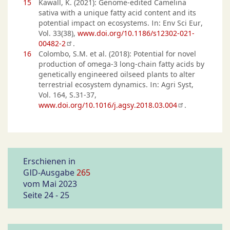
15
Kawall, K. (2021): Genome-edited Camelina
sativa with a unique fatty acid content and its
potential impact on ecosystems. In: Env Sci Eur,
Vol. 33(38),
www.doi.org/10.1186/s12302-021-
00482-2
.
16
Colombo, S.M. et al. (2018): Potential for novel
production of omega-3 long-chain fatty acids by
genetically engineered oilseed plants to alter
terrestrial ecosystem dynamics. In: Agri Syst,
Vol. 164, S.31-37,
www.doi.org/10.1016/j.agsy.2018.03.004
.
Erschienen in
GID-Ausgabe
265
vom Mai 2023
Seite 24 - 25