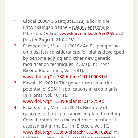
1
Global 2000/IG Saatgut (2022): Blick in die
Entwicklungspipeline –
Neue Gentechnik
-
Pflanzen. Online:
www.kurzelinks.de/gid265-di
[letzter Zugriff: 21.04.23].
2
Eckerstorfer, M. et al. (2019): An EU perspective
on biosafety considerations for plants developed
by
genome editing
and other new genetic
modification techniques (nGMs). In: Front
Bioeng Biotechnol., Vol. 7(31),
www.doi.org/10.3389/fbioe.2019.00031
.
3
Kawall, K. (2021): The generic risks and the
potential of
SDN-1
applications in crop plants.
In: Plants, Vol. 10(11),
www.doi.org/10.3390/plants10112259
.
4
Eckerstorfer, M. et al. (2021): Biosafety of
genome editing
applications in plant breeding:
Consideration for a focused case-specific risk
assessment in the EU. In: Biotech, Vol. 10,
www.doi.org/10.3390/biotech100300102021
.