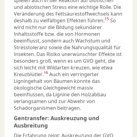
spielen auch in der Reaktion auf biotischen
und abiotischen Stress eine wichtige Rolle. Die
Veränderung des Fettsäurestoffwechsels kann
15
deshalb zu vielfältigen Effekten führen.
So
wird nicht nur die Bildung sekundärer
Inhaltsstoffe bzw. die von Hormonen
beeinflusst, sondern auch Wachstum und
Stresstoleranz sowie die Nahrungsqualität für
Insekten. Das Risiko unerwünschter Effekte ist
besonders groß, wenn es um GVO geht, die
sich leicht mit Wildarten kreuzen, wie etwa
16
Kreuzblütler.
Auch ein verringerter
Ligningehalt von Bäumen könnte das
ökologische Gleichgewicht massiv
beeinflussen, da Lignine den Holzabbau
verlangsamen und zur Abwehr von
Schadorganismen beitragen.
Gentransfer: Auskreuzung und
Ausbreitung
Die Erfahrung zeigt: Auskreuzung der GVO