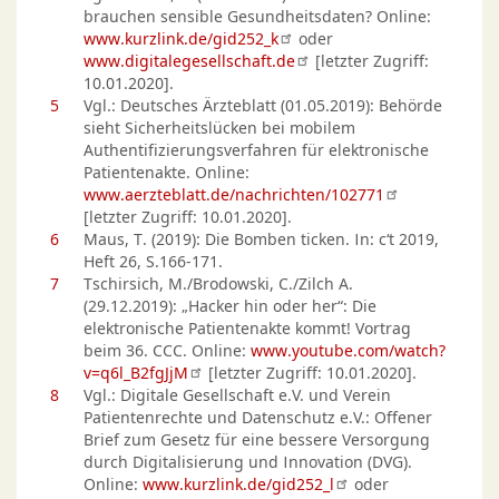
brauchen sensible Gesundheitsdaten? Online:
www.kurzlink.de/gid252_k
oder
www.digitalegesellschaft.de
[letzter Zugriff:
10.01.2020].
5
Vgl.: Deutsches Ärzteblatt (01.05.2019): Behörde
sieht Sicherheitslücken bei mobilem
Authentifizierungsverfahren für elektronische
Patientenakte. Online:
www.aerzteblatt.de/nachrichten/102771
[letzter Zugriff: 10.01.2020].
6
Maus, T. (2019): Die Bomben ticken. In: c‘t 2019,
Heft 26, S.166-171.
7
Tschirsich, M./Brodowski, C./Zilch A.
(29.12.2019): „Hacker hin oder her“: Die
elektronische Patientenakte kommt! Vortrag
beim 36. CCC. Online:
www.youtube.com/watch?
v=q6l_B2fgJjM
[letzter Zugriff: 10.01.2020].
8
Vgl.: Digitale Gesellschaft e.V. und Verein
Patientenrechte und Datenschutz e.V.: Offener
Brief zum Gesetz für eine bessere Versorgung
durch Digitalisierung und Innovation (DVG).
Online:
www.kurzlink.de/gid252_l
oder