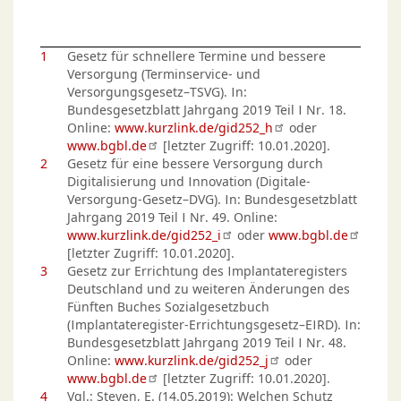
1
Gesetz für schnellere Termine und bessere
Versorgung (Terminservice- und
Versorgungsgesetz–TSVG). In:
Bundesgesetzblatt Jahrgang 2019 Teil I Nr. 18.
Online:
www.kurzlink.de/gid252_h
oder
www.bgbl.de
[letzter Zugriff: 10.01.2020].
2
Gesetz für eine bessere Versorgung durch
Digitalisierung und Innovation (Digitale-
Versorgung-Gesetz–DVG). In: Bundesgesetzblatt
Jahrgang 2019 Teil I Nr. 49. Online:
www.kurzlink.de/gid252_i
oder
www.bgbl.de
[letzter Zugriff: 10.01.2020].
3
Gesetz zur Errichtung des Implantateregisters
Deutschland und zu weiteren Änderungen des
Fünften Buches Sozialgesetzbuch
(Implantateregister-Errichtungsgesetz–EIRD). In:
Bundesgesetzblatt Jahrgang 2019 Teil I Nr. 48.
Online:
www.kurzlink.de/gid252_j
oder
www.bgbl.de
[letzter Zugriff: 10.01.2020].
4
Vgl.: Steven, E. (14.05.2019): Welchen Schutz