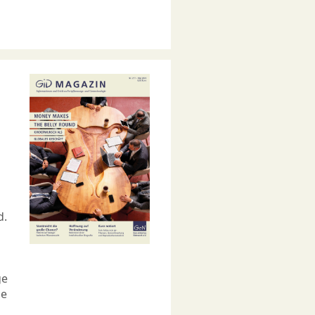
d.
ge
ne