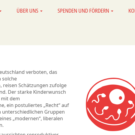
ÜBER UNS
SPENDEN UND FÖRDERN
KO
Deutschland verboten, das
 solche
 reisen Schätzungen zufolge
land. Der starke Kinderwunsch
e mit dem
 ein postuliertes „Recht“ auf
n unterschiedlichen Gruppen
eines „modernen“, liberalen
n.
saussichten reproduktiver