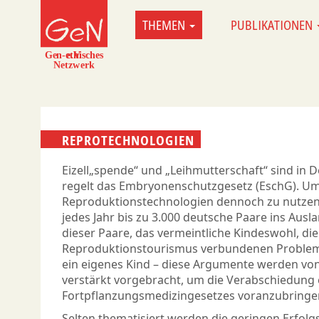
Direkt
THEMEN
PUBLIKATIONEN
MAIN
zum
NAVIGATION
Inhalt
REPROTECHNOLOGIEN
Eizell„spende“ und „Leihmutterschaft“ sind in 
regelt das Embryonenschutzgesetz (EschG). Um
Reproduktionstechnologien dennoch zu nutzen,
jedes Jahr bis zu 3.000 deutsche Paare ins Aus
dieser Paare, das vermeintliche Kindeswohl, di
Reproduktionstourismus verbundenen Probleme,
ein eigenes Kind – diese Argumente werden vo
verstärkt vorgebracht, um die Verabschiedung 
Fortpflanzungsmedizingesetzes voranzubringe
Selten thematisiert werden die geringen Erfolg