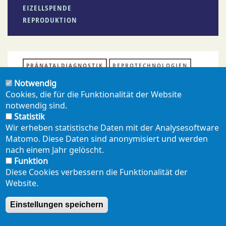
EIZELLSPENDE
REPRODUKTION
PRÄNATALDIAGNOSTIK
REPROTECHNOLOGIEN
Notwendig
Cookies, die für die Funktionalität der Website
notwendig sind.
PDF ERZEUGEN
Statistik
Wir erheben statistische Daten mit der Analysesoftware
Matomo. Diese Daten sind anonymisiert und werden
teilen
mail
nach einem Jahr gelöscht.
Funktion
Diese Cookies verbessern die Funktionalität der
Website.
NEWSLETTER
PRESSE
SHOP
ENGLISH
Einstellungen speichern
Footer
mobil
DATENSCHUTZERKLÄRUNG
SEITENÜBERSICHT