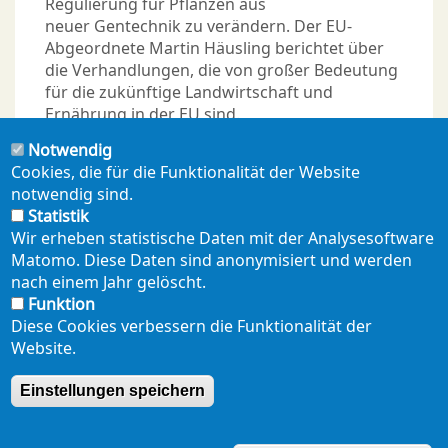
Regulierung für Pflanzen aus
neuer Gentechnik zu verändern. Der EU-
Abgeordnete Martin Häusling berichtet über
die Verhandlungen, die von großer Bedeutung
für die zukünftige Landwirtschaft und
Ernährung in der EU sind.
Notwendig
Cookies, die für die Funktionalität der Website
notwendig sind.
Statistik
Seitennummerierung
Wir erheben statistische Daten mit der Analysesoftware
Aktuelle
1
Page
2
Page
3
Page
4
Page
5
Nächste
››
Letzte
Ende »
…
Matomo. Diese Daten sind anonymisiert und werden
Seite
Seite
Seite
nach einem Jahr gelöscht.
Funktion
Diese Cookies verbessern die Funktionalität der
Website.
NEWSLETTER
PRESSE
SHOP
ENGLISH
Einstellungen speichern
Footer
mobil
DATENSCHUTZERKLÄRUNG
SEITENÜBERSICHT