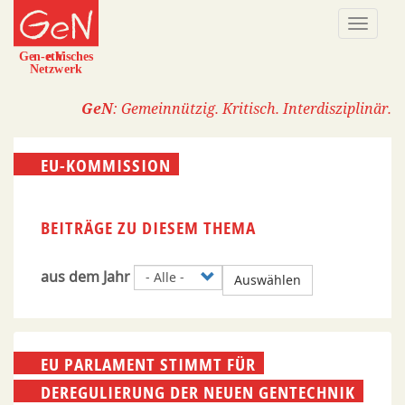
Direkt
Naviga
zum
aktivi
Inhalt
GeN
: Gemeinnützig. Kritisch. Interdisziplinär.
EU-KOMMISSION
BEITRÄGE ZU DIESEM THEMA
aus dem Jahr
Auswählen
EU PARLAMENT STIMMT FÜR
DEREGULIERUNG DER NEUEN GENTECHNIK