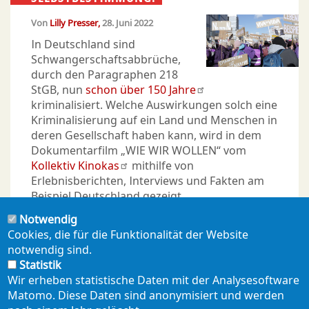
Von
Lilly Presser
28. Juni 2022
In Deutschland sind
Schwangerschaftsabbrüche,
durch den Paragraphen 218
StGB, nun
schon über 150 Jahre
kriminalisiert. Welche Auswirkungen solch eine
Kriminalisierung auf ein Land und Menschen in
deren Gesellschaft haben kann, wird in dem
Dokumentarfilm „WIE WIR WOLLEN“ vom
Kollektiv Kinokas
mithilfe von
Erlebnisberichten, Interviews und Fakten am
Beispiel Deutschland gezeigt.
Notwendig
Cookies, die für die Funktionalität der Website
notwendig sind.
Statistik
Seitennummerierung
Wir erheben statistische Daten mit der Analysesoftware
Aktuelle
1
Page
2
Page
3
Nächste
››
Letzte
Ende »
Matomo. Diese Daten sind anonymisiert und werden
Seite
Seite
Seite