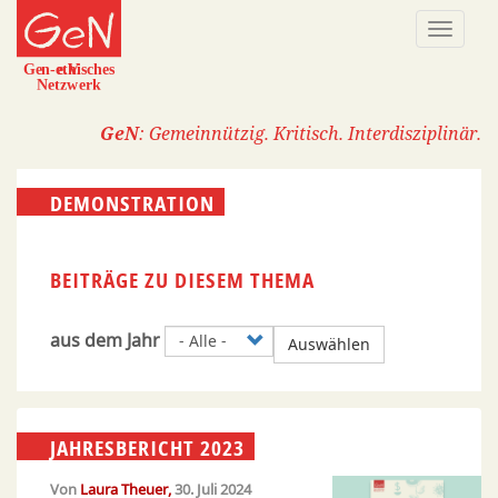
Direkt
Naviga
zum
aktivi
Inhalt
GeN
: Gemeinnützig. Kritisch. Interdisziplinär.
DEMONSTRATION
BEITRÄGE ZU DIESEM THEMA
aus dem Jahr
Auswählen
JAHRESBERICHT 2023
Von
Laura Theuer
30. Juli 2024