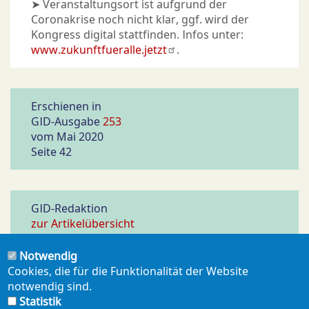
➤ Veranstaltungsort ist aufgrund der
Coronakrise noch nicht klar, ggf. wird der
Kongress digital stattfinden. Infos unter:
www.zukunftfueralle.jetzt
.
Erschienen in
GID-Ausgabe
253
vom Mai 2020
Seite 42
GID-Redaktion
zur Artikelübersicht
Notwendig
Cookies, die für die Funktionalität der Website
notwendig sind.
PDF ERZEUGEN
Statistik