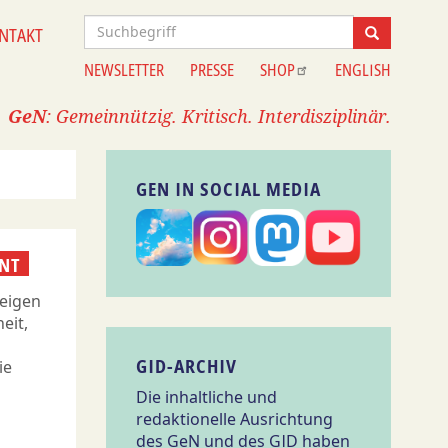
Suche
NTAKT
Suche
NEWSLETTER
PRESSE
SHOP
ENGLISH
Information
GeN
: Gemeinnützig. Kritisch. Interdisziplinär.
GEN IN SOCIAL MEDIA
NT
zeigen
eit,
GID-ARCHIV
ie
Die inhaltliche und
redaktionelle Ausrichtung
des GeN und des GID haben