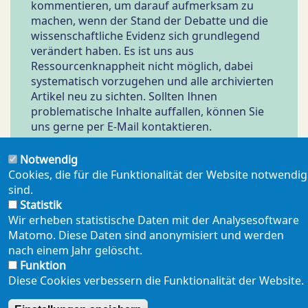
kommentieren, um darauf aufmerksam zu
machen, wenn der Stand der Debatte und die
wissenschaftliche Evidenz sich grundlegend
verändert haben. Es ist uns aus
Ressourcenknappheit nicht möglich, dabei
systematisch vorzugehen und alle archivierten
Artikel neu zu sichten. Sollten Ihnen
problematische Inhalte auffallen, können Sie
uns gerne per E-Mail kontaktieren.
Notwendig
Cookies, die für die Funktionalität der Website notwendig
sind.
Statistik
Wir erheben statistische Daten mit der Analysesoftware
Matomo. Diese Daten sind anonymisiert und werden
NEWSLETTER
PRESSE
SHOP
ENGLISH
Footer
nach einem Jahr gelöscht.
mobil
Funktion
DATENSCHUTZERKLÄRUNG
SEITENÜBERSICHT
Diese Cookies verbessern die Funktionalität der Website.