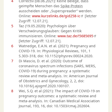
4
Correctiv (08.06.2021): Keine Belege, dass
geimpfte Menschen das
Spike-Protein
ausscheiden oder „Superspreader“ werden.
Online:
www.kurzelinks.de/gid258-ic
[letzter
Zugriff: 12.07.21].
5
Taz (19.05.2020): Psychologin über
Verschwörungsglauben: Gegen Kritik
immunisieren. Online:
www.taz.de/!5685695
[letzter Zugriff: 12.07.21].
6
Watnedge, E.A.N. et al. (2021): Pregnancy and
COVID-19. In: Physiological Reviews, 101, 1
S.303–318, doi: 10.1152/physrev.00024.2020.
7
Di Mascio, D. et al. (2020): Outcome of
coronavirus spectrum infections (SARS, MERS,
COVID-19) during pregnancy: a systematic
review and meta-analysis. In: American Journal
of Obstetrics and Gynecology, 2, 2, doi:
10.1016/j.ajogmf.2020.100107.
8
Wei, S.Q. et al (2021): The impact of COVID-19 on
pregnancy outcomes: a systematic review and
meta-analysis. In: Canadian Medical Association
Journal, 193, 16, doi: 10.1503/cmaj.202604.