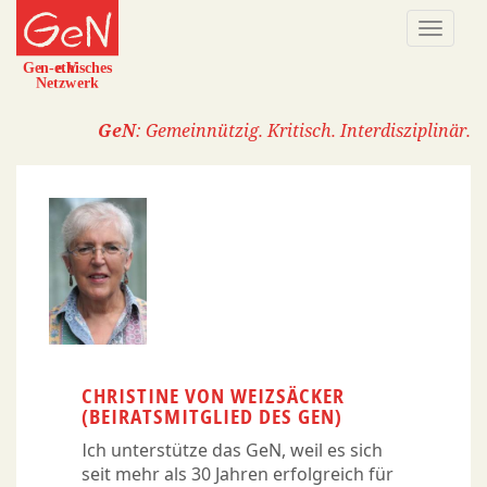
Direkt
Naviga
zum
aktivi
Inhalt
GeN
: Gemeinnützig. Kritisch. Interdisziplinär.
CHRISTINE VON WEIZSÄCKER
(BEIRATSMITGLIED DES GEN)
Ich unterstütze das GeN, weil es sich
seit mehr als 30 Jahren erfolgreich für