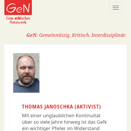
Direkt
Naviga
zum
aktivi
Inhalt
GeN
: Gemeinnützig. Kritisch. Interdisziplinär.
THOMAS JANOSCHKA (AKTIVIST)
Mit einer unglaublichen Kontinuität
über so viele Jahre hinweg ist das GeN
ein wichtiger Pfeiler im Widerstand