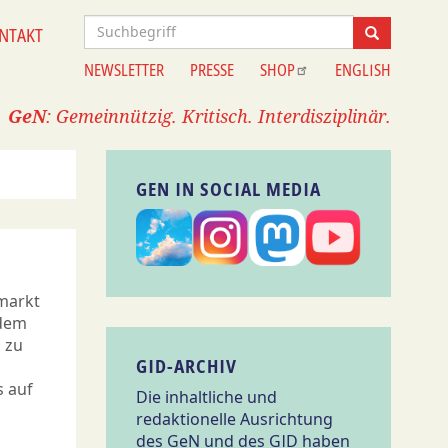
Suche
NTAKT
Suche
NEWSLETTER
PRESSE
SHOP
ENGLISH
Information
GeN
: Gemeinnützig. Kritisch. Interdisziplinär.
GEN IN SOCIAL MEDIA
markt
 dem
 zu
GID-ARCHIV
s auf
Die inhaltliche und
redaktionelle Ausrichtung
des GeN und des GID haben