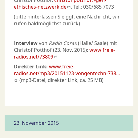
Christof Potthof,
christof.potthof@gen-
ethisches-netzwerk.de
, Tel.: 030/685 7073
(bitte hinterlassen Sie ggf. eine Nachricht, wir
rufen baldmöglichst zurück)
Interview
von
Radio Corax
(Halle/ Saale) mit
Christof Potthof (23. Nov. 2015):
www.freie-
radios.net/73809
Direkter Link:
www.freie-
radios.net/mp3/20151123-vongentechn-738…
(mp3-Datei, direkter Link, ca. 25 MB)
23. November 2015