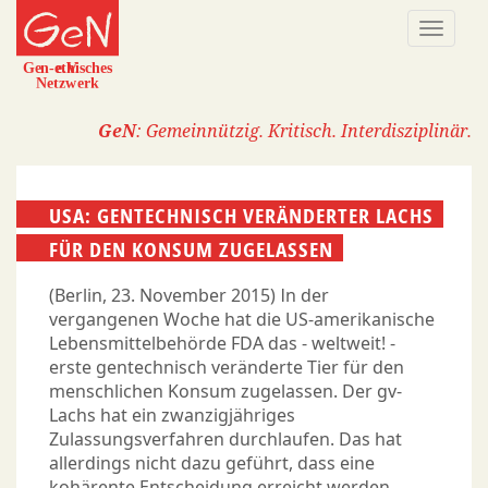
Direkt
Naviga
zum
aktivi
Inhalt
GeN
: Gemeinnützig. Kritisch. Interdisziplinär.
USA: GENTECHNISCH VERÄNDERTER LACHS
FÜR DEN KONSUM ZUGELASSEN
(Berlin, 23. November 2015) In der
vergangenen Woche hat die US-amerikanische
Lebensmittelbehörde FDA das - weltweit! -
erste gentechnisch veränderte Tier für den
menschlichen Konsum zugelassen. Der gv-
Lachs hat ein zwanzigjähriges
Zulassungsverfahren durchlaufen. Das hat
allerdings nicht dazu geführt, dass eine
kohärente Entscheidung erreicht werden