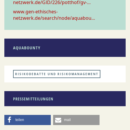
netzwerk.de/GID/226/potthof/gv-…
www.gen-ethisches-
netzwerk.de/search/node/aquabou…
AQUABOUNTY
RISIKODEBATTE UND RISIKOMANAGEMENT
PRESSEMITTEILUNGEN
teilen
mail