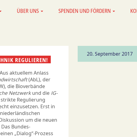
ÜBER UNS
SPENDEN UND FÖRDERN
KO
20. September 2017
HNIK REGULIEREN!
 Aus aktuellem Anlass
ndwirtschaft
(AbL), der
), die Bioverbände
che Netzwerk
und die
IG-
 strikte Regulierung
ht einzusetzen. Erst in
 niederländischen
 Diskussion um die neuen
. Das Bundes­
 einen „Dialog“-Prozess