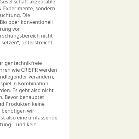
 Gesellschaft akzeptable
k-Experimente, sondern
Züchtung. Die
io oder konventionell
erung vor
rschungsbereich nicht
 setzen“, unterstreicht
ür gentechnikfreie
ahren wie CRISPR werden
undlegender verändern,
ispiel in Kombination
en. Es geht also nicht
n. Bevor behauptet
nd Produkten keine
 benötigen wir
ist also eine umfassende
tung – und kein