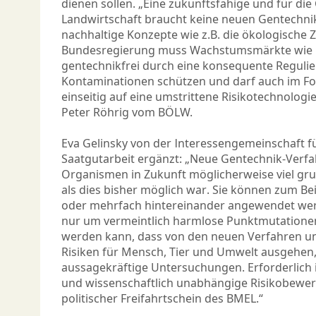
dienen sollen. „Eine zukunftsfähige und für die
Landwirtschaft braucht keine neuen Gentechni
nachhaltige Konzepte wie z.B. die ökologische 
Bundesregierung muss Wachstumsmärkte wie B
gentechnikfrei durch eine konsequente Reguli
Kontaminationen schützen und darf auch im Fo
einseitig auf eine umstrittene Risikotechnologie
Peter Röhrig vom BÖLW.
Eva Gelinsky von der Interessengemeinschaft f
Saatgutarbeit ergänzt: „Neue Gentechnik-Verf
Organismen in Zukunft möglicherweise viel gr
als dies bisher möglich war. Sie können zum Be
oder mehrfach hintereinander angewendet werd
nur um vermeintlich harmlose Punktmutatione
werden kann, dass von den neuen Verfahren u
Risiken für Mensch, Tier und Umwelt ausgehen,
aussagekräftige Untersuchungen. Erforderlich 
und wissenschaftlich unabhängige Risikobewer
politischer Freifahrtschein des BMEL.“