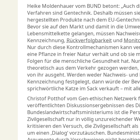
Heike Moldenhauer vom BUND betont: „Auch di
Verfahren sind Gentechnik. Deshalb müssen sie
hergestellten Produkte nach dem EU-Gentechni
Bevor sie auf den Markt und damit in die Umwe
Lebensmittelkette gelangen, müssen Nachweis
Kennzeichnung,
Rückverfolgbarkeit
und
Monito
Nur durch diese Kontrollmecha­nis­men kann ver
eine Pflanze in freier Natur verhält und ob sie
Folgen für die menschliche Gesundheit hat. Nur
theoretisch aus dem Verkehr gezogen werden,
von ihr ausgeht. Werden weder Nachweis- und 
Kennzeichnung festgelegt, dann würde der Bevö
sprichwörtliche Katze im Sack verkauft – mit al
Christof Potthof vom Gen-ethischen Netzwerk fü
veröffentlichten Diskussions­ergeb­nissen des 
Bundeslandwirtschaftsministeriums ist die Pers
Zivilgesellschaft nur in völlig unzureichender W
kritisieren den Versuch, die Zivilgesellschaft als
um einen ‚Dialog‘ vorzutäuschen. Bundesminist
Argumente durch Verschweigen nicht beseitige