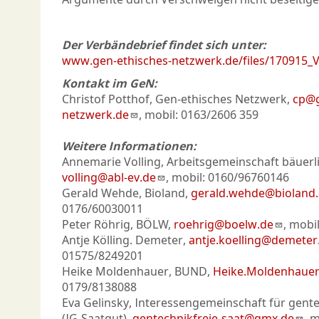
Der Verbändebrief findet sich unter:
www.gen-ethisches-netzwerk.de/files/170915_
Kontakt im GeN:
Christof Potthof, Gen-ethisches Netzwerk,
cp@g
netzwerk.de
, mobil: 0163/2606 359
Weitere Informationen:
Annemarie Volling, Arbeitsgemeinschaft bäuerli
volling@abl-ev.de
, mobil: 0160/96760146
Gerald Wehde, Bioland,
gerald.wehde@bioland
0176/60030011
Peter Röhrig, BÖLW,
roehrig@boelw.de
, mobi
Antje Kölling. Demeter,
antje.koelling@demeter
01575/8249201
Heike Moldenhauer, BUND,
Heike.Moldenhaue
0179/8138088
Eva Gelinsky, Interessengemeinschaft für gente
(IG-Saatgut),
gentechnikfreie-saat@gmx.de
, 