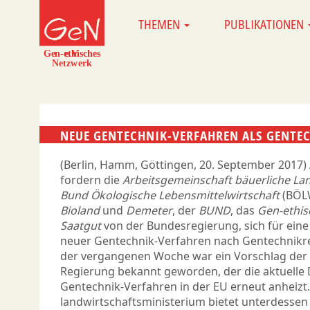
Direkt
THEMEN
PUBLIKATIONEN
MAIN
zum
NAVIGATION
Inhalt
NEUE GENTECHNIK-VERFAHREN ALS GENTEC
(Berlin, Hamm, Göttingen, 20. September 2017)
fordern die
Arbeitsgemeinschaft bäuerliche La
Bund Ökologische Lebensmittelwirtschaft
(BÖLW
Bioland
und
Demeter
, der
BUND
, das
Gen-ethis
Saatgut
von der Bundesregierung, sich für eine
neuer Gentechnik-Verfahren nach Gentechnikrec
der ver­gan­genen Woche war ein Vorschlag der
Regierung bekannt geworden, der die aktuelle
Gentechnik-Verfahren in der EU erneut anheizt
landwirtschafts­ministerium bietet unterdessen