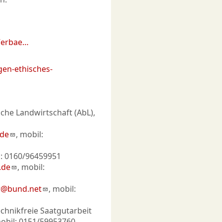
Verbae…
en-ethisches-
che Landwirtschaft (AbL),
.de
, mobil:
l: 0160/96459951
.de
, mobil:
r@bund.net
, mobil:
chnikfreie Saatgutarbeit
mobil: 0151/59953760