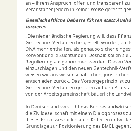
an – ihrem Anspruch, offen und transparent zu s
Veranstalter jedoch in keiner Weise gerecht g
Gesellschaftliche Debatte führen statt Aush
forcieren
„Die niederländische Regierung will, dass Pflan
Gentechnik-Verfahren hergestellt wurden, am E
DNA mehr enthalten, als genauso sicher einges
konventionelle Züchtungen. Deshalb sollen sie
Regulierung ausgenommen werden. Diesen Versu
einzuschlagen und den neuen Gentechnik-Verfa
weisen wir aus wissenschaftlichen, juristische
entschieden zurück. Das
Vorsorgeprinzip
ist zu
Gentechnik-Verfahren gehören auf den Prüfsta
von der Arbeitsgemeinschaft bäuerliche Landwir
In Deutschland versucht das Bundeslandwirtsc
die Zivilgesellschaft mit einem Dialogprozess 
dieses Prozesses sollen auch Kriterien entwicke
Grundlage zur Positionierung des BMEL gegen