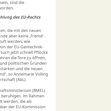
ein, sind die
eworden.
öhlung des EU-Rechts
zen, die mit den neuen
nde aber keine ‚Fremd‘ -
tuft werden, wie
 von der EU-Gentechnik-
ch jetzt schnell Pflöcke
hren die Tore zu öffnen,
n und politischen Gründen
 stärken und die neuen
nd“, so Annemarie Volling
tschaft (AbL).
haftsministerium (BMEL)
zu beruhigen. Im Rahmen
lt werden, die als
über der EU-Kommission