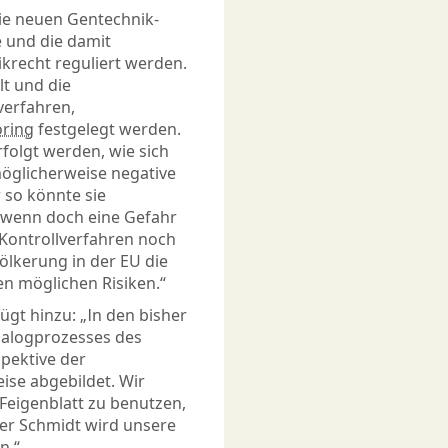
e neuen Gentechnik-
 und die damit
krecht reguliert werden.
lt und die
verfahren,
ring
festgelegt werden.
folgt werden, wie sich
 möglicherweise negative
 so könnte sie
 wenn doch eine Gefahr
Kontrollverfahren noch
lkerung in der EU die
len möglichen Risiken.“
gt hinzu: „In den bisher
Dialogprozesses des
pektive der
eise abgebildet. Wir
 Feigen­blatt zu benutzen,
er Schmidt wird unsere
n.“