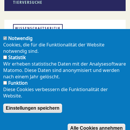
TIERVERSUCHE
WISSENSCHAFTSKRITIK
Notwendig
Cookies, die für die Funktionalität der Website
notwendig sind.
PDF ERZEUGEN
Statistik
Wir erheben statistische Daten mit der Analysesoftware
Matomo. Diese Daten sind anonymisiert und werden
teilen
mail
nach einem Jahr gelöscht.
Funktion
Diese Cookies verbessern die Funktionalität der
Website.
NEWSLETTER
PRESSE
SHOP
ENGLISH
Einstellungen speichern
Footer
mobil
DATENSCHUTZERKLÄRUNG
SEITENÜBERSICHT
Alle Cookies annehmen