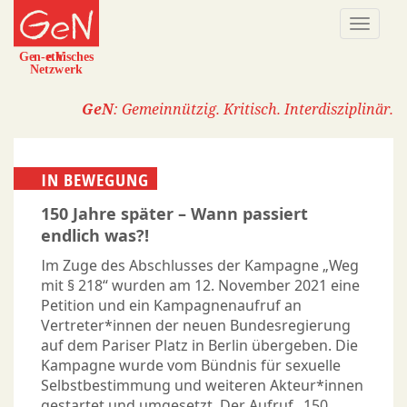
Direkt
Naviga
zum
aktivi
Inhalt
GeN
: Gemeinnützig. Kritisch. Interdisziplinär.
IN BEWEGUNG
150 Jahre später – Wann passiert
endlich was?!
Im Zuge des Abschlusses der Kampagne „Weg
mit § 218“ wurden am 12. November 2021 eine
Petition und ein Kampagnenaufruf an
Vertreter*innen der neuen Bundesregierung
auf dem Pariser Platz in Berlin übergeben. Die
Kampagne wurde vom Bündnis für sexuelle
Selbstbestimmung und weiteren Akteur*innen
gestartet und umgesetzt. Der Aufruf „150