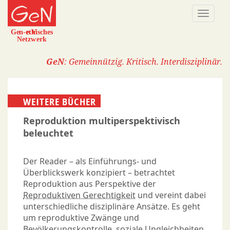
Direkt
Naviga
zum
aktivi
Inhalt
GeN
: Gemeinnützig. Kritisch. Interdisziplinär.
WEITERE BÜCHER
Reproduktion multiperspektivisch
beleuchtet
Der Reader – als Einführungs- und
Überblickswerk konzipiert – betrachtet
Reproduktion aus Perspektive der
Reproduktiven Gerechtigkeit
und vereint dabei
unterschiedliche disziplinäre Ansätze. Es geht
um reproduktive Zwänge und
Bevölkerungskontrolle, soziale Ungleichheiten,