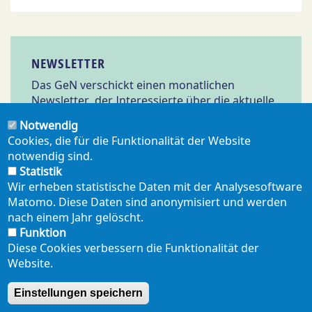
NEWSLETTER
Das GeN verschickt einen monatlichen
Newsletter, der Interessierte über die aktuelle
Arbeit des GeN und relevante Meldungen aus
Notwendig
Wissenschaft und Politik informiert.
Cookies, die für die Funktionalität der Website
notwendig sind.
Statistik
Abonnieren
Wir erheben statistische Daten mit der Analysesoftware
Matomo. Diese Daten sind anonymisiert und werden
nach einem Jahr gelöscht.
Funktion
Diese Cookies verbessern die Funktionalität der
Website.
NEWSLETTER
PRESSE
SHOP
ENGLISH
Einstellungen speichern
Footer
mobil