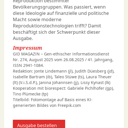
Reproduktion bestimmter
Bevölkerungsgruppen. Was passiert, wenn
diese Ideologie auf finanzielle und politische
Macht sowie moderne
Reproduktionstechnologien trifft? Damit
beschäftigt sich der Schwerpunkt dieser
Ausgabe.
Impressum
GID MAGAZIN – Gen-ethischer Informationsdienst
Nr. 274, August 2025 vom 26.08.2025 / 41. Jahrgang,
ISSN 2941-1084.
Redaktion: Jonte Lindemann (jl), Judith Düesberg (jd),
Isabelle Bartram (ib), Taleo Stüwe (ts), Laura Theuer
(lt) (V.i.S.d.P.), Janina Johannsen (jj), Lissy Kynast (lk)
Kooperation mit biorespect: Gabriele Pichlhofer (gp),
Tino Plümecke (tp)
Titelbild: Fotomontage auf Basis eines KI-
generierten Bildes von Freepik.com
Ausgabe bestellen