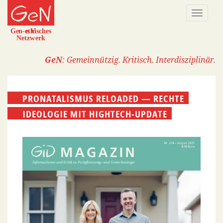
Direkt
Naviga
zum
aktivi
Inhalt
GeN
: Gemeinnützig. Kritisch. Interdisziplinär.
PRONATALISMUS RELOADED — RECHTE
IDEOLOGIE MIT HIGHTECH-UPDATE