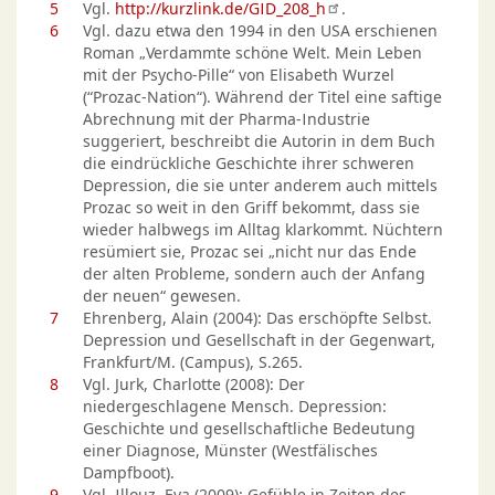
5
Vgl.
http://kurzlink.de/GID_208_h
.
6
Vgl. dazu etwa den 1994 in den USA erschienen
Roman „Verdammte schöne Welt. Mein Leben
mit der Psycho-Pille“ von Elisabeth Wurzel
(“Prozac-Nation“). Während der Titel eine saftige
Abrechnung mit der Pharma-Industrie
suggeriert, beschreibt die Autorin in dem Buch
die eindrückliche Geschichte ihrer schweren
Depression, die sie unter anderem auch mittels
Prozac so weit in den Griff bekommt, dass sie
wieder halbwegs im Alltag klarkommt. Nüchtern
resümiert sie, Prozac sei „nicht nur das Ende
der alten Probleme, sondern auch der Anfang
der neuen“ gewesen.
7
Ehrenberg, Alain (2004): Das erschöpfte Selbst.
Depression und Gesellschaft in der Gegenwart,
Frankfurt/M. (Campus), S.265.
8
Vgl. Jurk, Charlotte (2008): Der
niedergeschlagene Mensch. Depression:
Geschichte und gesellschaftliche Bedeutung
einer Diagnose, Münster (Westfälisches
Dampfboot).
9
Vgl. Illouz, Eva (2009): Gefühle in Zeiten des