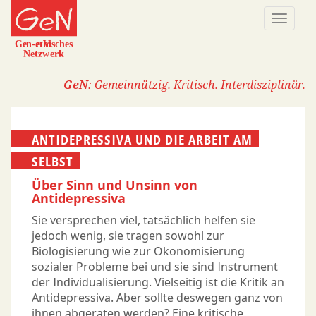
Direkt
Naviga
zum
aktivi
Inhalt
GeN
: Gemeinnützig. Kritisch. Interdisziplinär.
ANTIDEPRESSIVA UND DIE ARBEIT AM
SELBST
Über Sinn und Unsinn von
Antidepressiva
Sie versprechen viel, tatsächlich helfen sie
jedoch wenig, sie tragen sowohl zur
Biologisierung wie zur Ökonomisierung
sozialer Probleme bei und sie sind Instrument
der Individualisierung. Vielseitig ist die Kritik an
Antidepressiva. Aber sollte deswegen ganz von
ihnen abgeraten werden? Eine kritische