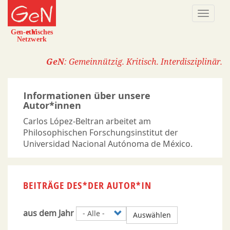
Direkt
Naviga
zum
aktivi
Inhalt
GeN
: Gemeinnützig. Kritisch. Interdisziplinär.
Informationen über unsere
Autor*innen
Carlos López-Beltran arbeitet am
Philosophischen Forschungsinstitut der
Universidad Nacional Autónoma de México.
BEITRÄGE DES*DER AUTOR*IN
aus dem Jahr
Auswählen