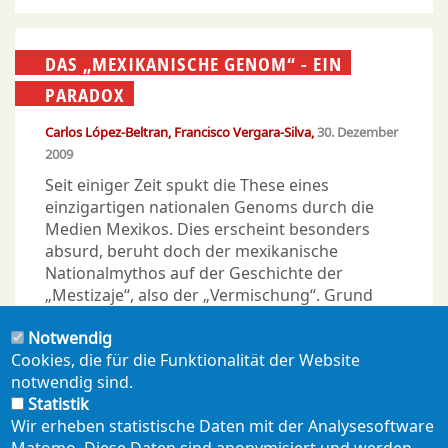
DAS „MEXIKANISCHE GENOM“ - EIN
PARADOX
Carlos López-Beltran
Francisco Vergara-Silva
30. Dezember
2009
Seit einiger Zeit spukt die These eines
einzigartigen nationalen Genoms durch die
Medien Mexikos. Dies erscheint besonders
absurd, beruht doch der mexikanische
Nationalmythos auf der Geschichte der
„Mestizaje“, also der „Vermischung“. Grund
genug, Nachforschungen beim Kongress der
Notwendig
Physischen Anthropologie und beim
Cookies, die für die Funktionalität der Website
staatlichen Genomforschungsinstitut
notwendig sind.
INMEGEN anzustellen.
Statistik
Wir erheben statistische Daten mit der Analysesoftware