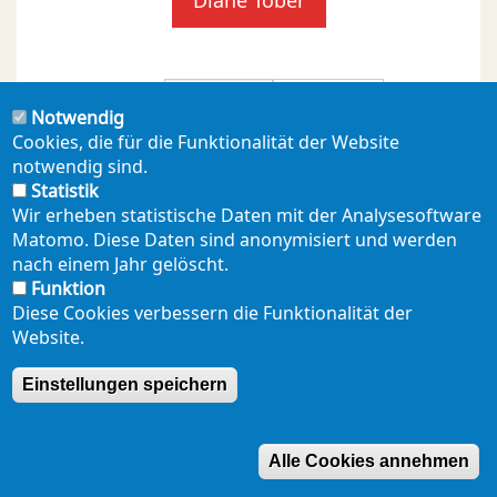
Diane Tober
aus dem Jahr
Auswählen
Notwendig
Cookies, die für die Funktionalität der Website
notwendig sind.
Leider keine Ergebnisse.
Statistik
Wir erheben statistische Daten mit der Analysesoftware
Matomo. Diese Daten sind anonymisiert und werden
nach einem Jahr gelöscht.
Funktion
NEWSLETTER
PRESSE
SHOP
ENGLISH
Footer
Diese Cookies verbessern die Funktionalität der
mobil
Website.
DATENSCHUTZERKLÄRUNG
SEITENÜBERSICHT
Einstellungen speichern
Alle Cookies annehmen