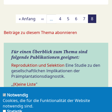
Seitennummerierung
Erste
« Anfang
Vorherige
‹‹
Page
4
Page
5
Page
6
Page
7
Aktuelle
8
…
Seite
Seite
Seite
Beiträge zu diesem Thema abonnieren
Für einen Überblick zum Thema sind
folgende Publikationen geeignet:
Reproduktion und Selektion
Eine Studie zu den
gesellschaftlichen Implikationen der
Präimplantationsdiagnostik.
„
(K)eine Liste
"
GID 238: Oktober 2016
Notwendig
„
PID-Zentren wollen mehr
"
Cookies, die für die Funktionalität der Website
GID 232: Oktober 2015
notwendig sind.
Statistik