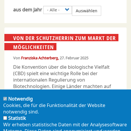
aus dem Jahr
Auswählen
VON DER SCHUTZHERRIN ZUM MARKT DER
MÖGLICHKEITEN
Von
Franziska Achterberg
27. Februar 2025
Die Konvention über die biologische Vielfalt
(CBD) spielt eine wichtige Rolle bei der
internationalen Regulierung von
Biotechnologien. Einige Länder machten auf
dem letzten Treffen, der COP 16, jedoch
Notwendig
deutlich, dass sie die Technologien lieber
Cookies, die für die Funktionalität der Website
gefördert als reguliert haben wollen. Ein
notwendig sind.
gefährlicher Vorstoß.
Statistik
Wir erheben statistische Daten mit der Analysesoftware