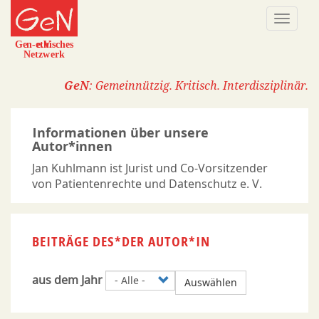
Direkt
Naviga
zum
aktivi
Inhalt
GeN
: Gemeinnützig. Kritisch. Interdisziplinär.
Informationen über unsere
Autor*innen
Jan Kuhlmann ist Jurist und Co-Vorsitzender
von Patientenrechte und Datenschutz e. V.
BEITRÄGE DES*DER AUTOR*IN
aus dem Jahr
Auswählen