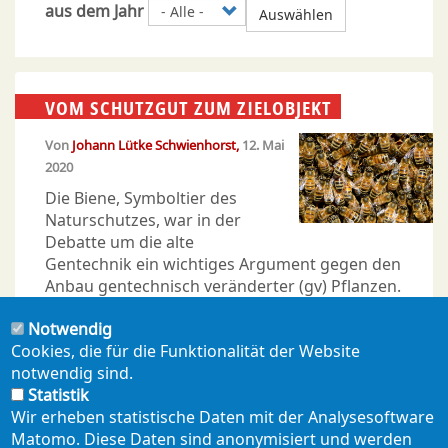
aus dem Jahr
Auswählen
VOM SCHUTZGUT ZUM ZIELOBJEKT
Von
Johann Lütke Schwienhorst
12. Mai
2020
Die Biene, Symboltier des
Naturschutzes, war in der
Debatte um die alte
Gentechnik ein wichtiges Argument gegen den
Anbau gentechnisch veränderter (gv) Pflanzen.
Heute ist sie selbst zum Ziel von
Notwendig
gentechnischen Veränderungen geworden:
Cookies, die für die Funktionalität der Website
Resistent gegen
Pestizide
und Milben soll sie
notwendig sind.
sein.
Statistik
Wir erheben statistische Daten mit der Analysesoftware
Matomo. Diese Daten sind anonymisiert und werden