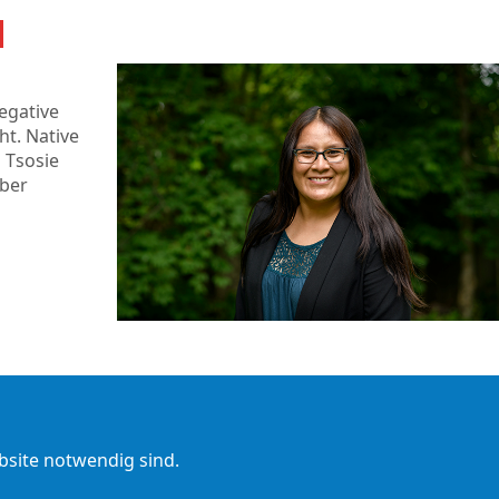
egative
t. Native
 Tsosie
über
ebsite notwendig sind.