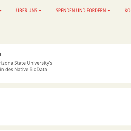
ÜBER UNS
SPENDEN UND FÖRDERN
KO
n
rizona State University‘s
in des Native BioData