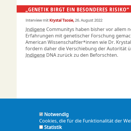
„GENETIK BIRGT EIN BESONDERES RISIKO“
Interview mit
Krystal Tsosie
26. August 2022
Indigene
Communitys haben bisher vor allem n
Erfahrungen mit genetischer Forschung gemach
American Wissenschaftler*innen wie Dr. Krystal
fordern daher die Verschiebung der Autorität 
Indigene
DNA zurück zu den Beforschten.
Notwendig
Cookies, die für die Funktionalität der W
Statistik