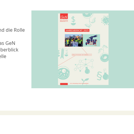
d die Rolle
das GeN
Überblick
lle