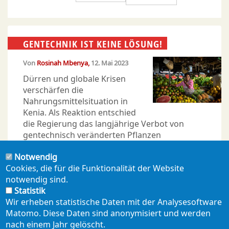
GENTECHNIK IST KEINE LÖSUNG!
Von
Rosinah Mbenya
12. Mai 2023
Dürren und globale Krisen
verschärfen die
Nahrungsmittelsituation in
Kenia. Als Reaktion entschied
die Regierung das langjährige Verbot von
gentechnisch veränderten Pflanzen
aufzuheben. Die Autorin sieht darin eine
Notwendig
Gefahr für lokale Sorten, die Unabhängigkeit
Cookies, die für die Funktionalität der Website
der Bäuer*innen und die
notwendig sind.
Ernährungssicherheit.
Statistik
Wir erheben statistische Daten mit der Analysesoftware
Matomo. Diese Daten sind anonymisiert und werden
nach einem Jahr gelöscht.