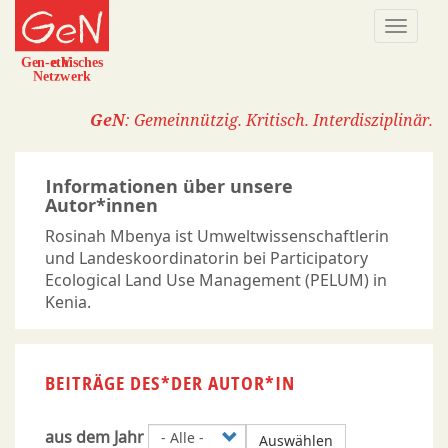
Direkt
Naviga
zum
aktivi
Inhalt
GeN
: Gemeinnützig. Kritisch. Interdisziplinär.
Informationen über unsere
Autor*innen
Rosinah Mbenya ist Umweltwissenschaftlerin
und Landeskoordinatorin bei Participatory
Ecological Land Use Management (PELUM) in
Kenia.
BEITRÄGE DES*DER AUTOR*IN
aus dem Jahr
Auswählen