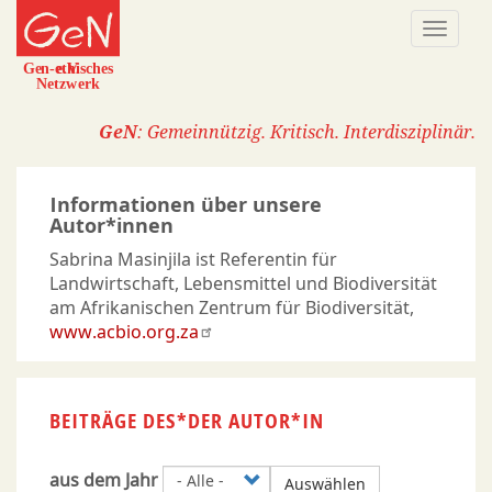
Direkt
Naviga
zum
aktivi
Inhalt
GeN
: Gemeinnützig. Kritisch. Interdisziplinär.
Informationen über unsere
Autor*innen
Sabrina Masinjila ist Referentin für
Landwirtschaft, Lebensmittel und Biodiversität
am Afrikanischen Zentrum für Biodiversität,
www.acbio.org.za
BEITRÄGE DES*DER AUTOR*IN
aus dem Jahr
Auswählen