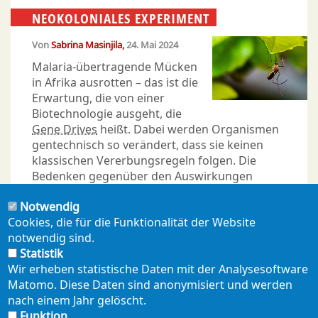
NEOKOLONIALES EXPERIMENT
Von
Sabrina Masinjila
24. Mai 2024
Malaria-übertragende Mücken
in Afrika ausrotten – das ist die
Erwartung, die von einer
Biotechnologie ausgeht, die
Gene Drives
heißt. Dabei werden Organismen
gentechnisch so verändert, dass sie keinen
klassischen Vererbungsregeln folgen. Die
Bedenken gegenüber den Auswirkungen
sowie der tatsächlichen Wirksamkeit der
Notwendig
Technologie werden immer lauter und
Cookies, die für die Funktionalität der Website
dennoch wird die Forschung in Afrika
notwendig sind.
kontinuierlich fortgesetzt.
Statistik
Wir erheben statistische Daten mit der Analysesoftware
Matomo. Diese Daten sind anonymisiert und werden
nach einem Jahr gelöscht.
Funktion