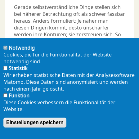
Gerade selbstverständliche Dinge stellen sich
bei näherer Betrachtung oft als schwer fassbar
heraus. Anders formuliert: Je näher man
diesen Dingen kommt, desto unschärfer
werden ihre Konturen; sie zerstreuen sich. So
stellt sich auch immer wieder die Frage: Was
Notwendig
eigentlich ist ein Gen? Eine
Cookies, die für die Funktionalität der Website
Untersuchungsskizze aus Anlass seines 100.
notwendig sind.
Geburtstages.
Statistik
Wir erheben statistische Daten mit der Analysesoftware
Matomo. Diese Daten sind anonymisiert und werden
nach einem Jahr gelöscht.
Funktion
Diese Cookies verbessern die Funktionalität der
Website.
NEWSLETTER
PRESSE
SHOP
ENGLISH
Einstellungen speichern
Footer
mobil
DATENSCHUTZERKLÄRUNG
SEITENÜBERSICHT