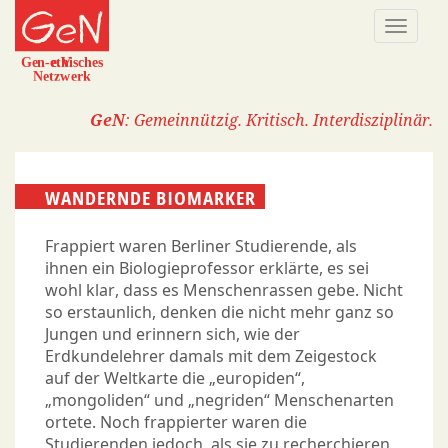
Direkt
Naviga
zum
aktivi
Inhalt
GeN
: Gemeinnützig. Kritisch. Interdisziplinär.
WANDERNDE BIOMARKER
Frappiert waren Berliner Studierende, als
ihnen ein Biologieprofessor erklärte, es sei
wohl klar, dass es Menschenrassen gebe. Nicht
so erstaunlich, denken die nicht mehr ganz so
Jungen und erinnern sich, wie der
Erdkundelehrer damals mit dem Zeigestock
auf der Weltkarte die „europiden“,
„mongoliden“ und „negriden“ Menschenarten
ortete. Noch frappierter waren die
Studierenden jedoch, als sie zu recherchieren