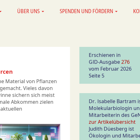
ÜBER UNS
SPENDEN UND FÖRDERN
KO
Erschienen in
GID-Ausgabe
276
vom Februar 2026
urcen
Seite 5
he Material von Pflanzen
emacht. Vieles davon
nne sichern sich meist
Dr. Isabelle Bartram i
onale Abkommen zielen
Molekularbiologin u
 aktuellen
Mitarbeiterin des Ge
zur Artikelübersicht
Judith Düesberg ist
Ökologin und Mitarbe