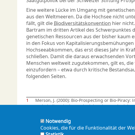
Saatgutpolitik bei der Schweizer Stiftung ProSp
Eine weitere Lücke im Umgang mit genetischen 
aus den Weltmeeren. Da die Hochsee nicht unte
fällt, gilt die
Biodiversitätskonvention
hier nicht
Bartram im dritten Artikel des Schwerpunktes d
genetischen Ressourcen aus der bisher kaum er
in den Fokus von Kapitalisierungsbemühungen ge
Hochseeabkommen, das erst dieses Jahr in Kraft 
schließen. Damit die daraus erwachsenden Vorte
Menschen weltweit zugutekommen, gilt es, die 
einzufordern – etwa durch kritische Bestands
folgenden Seiten.
1
Merson, J. (2000): Bio-Prospecting or Bio-Piracy: I
and Biodiversity in a Colonial and Postcolonial Con
296,
www.doi.org/10.1086/649331.&nbsp
;
Notwendig
Cookies, die für die Funktionalität der W
Statistik