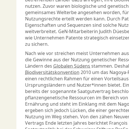
nutzen. Zuvor waren biologische und genetisch
gemeinsames Welterbe angesehen worden, für 
Nutzungsrechte erteilt werden kann. Durch Pat
Eigenschaften und Sequenzen sind solche Nut
weitverbreitet. GeN-Mitarbeiterin Judith Düesber
wie Unternehmen Patente strategisch einsetzen
zu sichern.
Nach wie vor streichen meist Unternehmen au
die Gewinne aus der Nutzung genetischer Resso
Ländern des
Globalen Südens
stammen. Deshal
Biodiversitätskonvention
2010 um das Nagoya-Pr
einen rechtlichen Rahmen für einen Vorteilsau
Ursprungsländern und Nutzer*innen bietet. Ein
bereits der sogenannte Saatgutvertrag beschlos
pflanzengenetische Ressourcen im Bereich von
Ernährung und steht im Einklang mit dem Nagoy
ergeben sich jedoch Lücken, die einer gerecht
Nutzung im Weg stehen. Von den zähen Neuve
Vertrags Ende letzten Jahres berichtet François