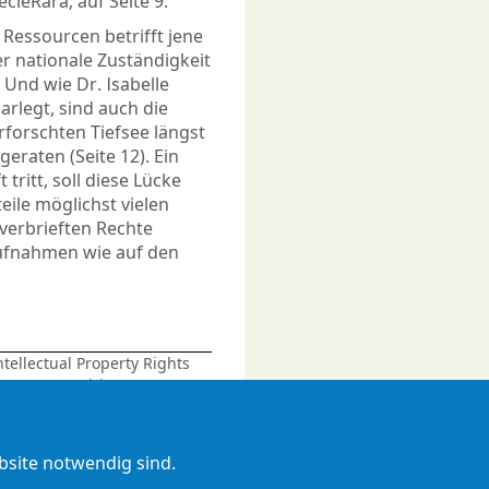
ecieRara, auf Seite 9.
Ressourcen betrifft jene
r nationale Zuständigkeit
. Und wie Dr. Isabelle
arlegt, sind auch die
forschten Tiefsee längst
raten (Seite 12). Ein
tritt, soll diese Lücke
ile möglichst vielen
verbrieften Rechte
aufnahmen wie auf den
ntellectual Property Rights
text. In: Osiris, 15, S.282–
ebsite notwendig sind.