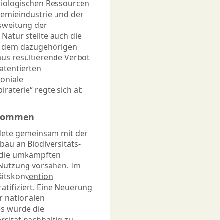
biologischen Ressourcen
Chemieindustrie und der
sweitung der
Natur stellte auch die
d dem dazugehörigen
aus resultierende Verbot
atentierten
oniale
iraterie“ regte sich ab
bkommen
dete gemeinsam mit der
bau an Biodiversitäts-
 die umkämpften
 Nutzung vorsahen. Im
tätskonvention
tifiziert. Eine Neuerung
r nationalen
es würde die
rsität nachhaltig zu