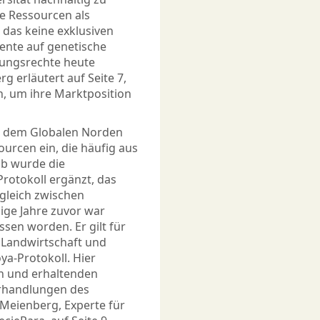
e Ressourcen als
das keine exklusiven
ente auf genetische
zungsrechte heute
g erläutert auf Seite 7,
, um ihre Marktposition
s dem Globalen Norden
urcen ein, die häufig aus
b wurde die
otokoll ergänzt, das
sgleich zwischen
ige Jahre zuvor war
sen worden. Er gilt für
 Landwirtschaft und
a-Protokoll. Hier
en und erhaltenden
rhandlungen des
 Meienberg, Experte für