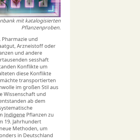
enbank mit katalogisierten
Pflanzenproben.
t, Pharmazie und
atgut, Arzneistoff oder
lanzen und andere
ahrtausenden sesshaft
tanden Konflikte um
lteten diese Konflikte
lmächte transportierten
wolle im großen Stil aus
die Wissenschaft und
o entstanden ab dem
systematische
um
Indigene
Pflanzen zu
m 19. Jahrhundert
ft neue Methoden, um
sonders in Deutschland