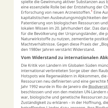
spielte die Gewinnung aktiver Substanzen aus 
eine essenzielle Rolle bei der Entstehung der 
1
Erforschung von neuen Arzneistoffen.
Eine Au
kapitalistischen Ausbeutungsmöglichkeiten der 
Patentierung von biologischen Ressourcen un
lokalen Wissen im 20. Jahrhundert dar. Das dar
für die Bevölkerung der Ursprungsländer, die p
Naturwirkstoffe zu nutzen, zementierte postkol
Machtverhältnisse. Gegen diese Praxis der „Biop
den 1980er Jahren verstärkt Widerstand.
Vom Widerstand zu internationalen A
Die Kritik von Ländern im Globalen Süden mün
international verbreiteten Sorge über den Raub
Hotspots wie Regenwäldern in Abkommen, die
Ressourcen neu definierten und eine gerechte
Jahr 1992 wurde in Rio de Janeiro die
Biodiversi
beschlossen und von den meisten UN-Ländern ra
war, biologische und genetische Ressourcen zu
Zuständigkeit zu erklären – in der Hoffnung, di
betreffenden Länder dazu anregen, ihre Biodive