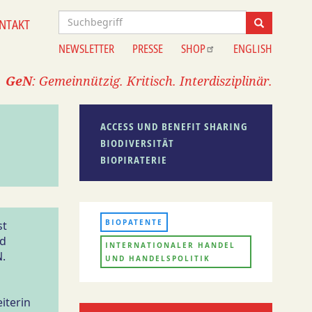
Suche
NTAKT
Suche
NEWSLETTER
PRESSE
SHOP
ENGLISH
Information
GeN
: Gemeinnützig. Kritisch. Interdisziplinär.
ACCESS UND BENEFIT SHARING
BIODIVERSITÄT
BIOPIRATERIE
BIOPATENTE
st
nd
INTERNATIONALER HANDEL
N.
UND HANDELSPOLITIK
iterin