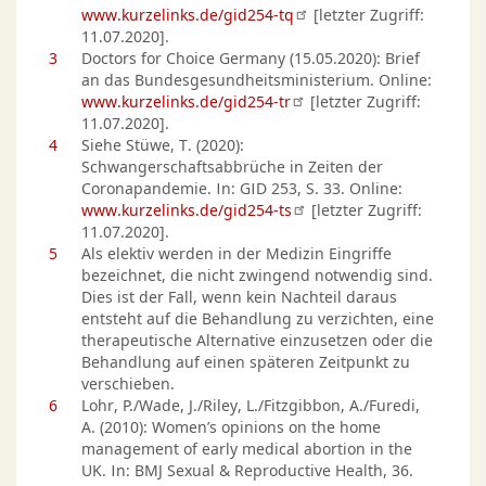
www.kurzelinks.de/gid254-tq
[letzter Zugriff:
11.07.2020].
3
Doctors for Choice Germany (15.05.2020): Brief
an das Bundesgesundheitsministerium. Online:
www.kurzelinks.de/gid254-tr
[letzter Zugriff:
11.07.2020].
4
Siehe Stüwe, T. (2020):
Schwangerschaftsabbrüche in Zeiten der
Coronapandemie. In: GID 253, S. 33. Online:
www.kurzelinks.de/gid254-ts
[letzter Zugriff:
11.07.2020].
5
Als elektiv werden in der Medizin Eingriffe
bezeichnet, die nicht zwingend notwendig sind.
Dies ist der Fall, wenn kein Nachteil daraus
entsteht auf die Behandlung zu verzichten, eine
therapeutische Alternative einzusetzen oder die
Behandlung auf einen späteren Zeitpunkt zu
verschieben.
6
Lohr, P./Wade, J./Riley, L./Fitzgibbon, A./Furedi,
A. (2010): Women’s opinions on the home
management of early medical abortion in the
UK. In: BMJ Sexual & Reproductive Health, 36.