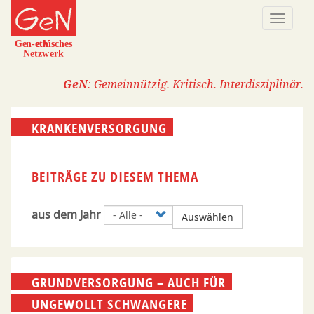
Direkt
Naviga
zum
aktivi
Inhalt
GeN
: Gemeinnützig. Kritisch. Interdisziplinär.
KRANKENVERSORGUNG
BEITRÄGE ZU DIESEM THEMA
aus dem Jahr
Auswählen
GRUNDVERSORGUNG – AUCH FÜR
UNGEWOLLT SCHWANGERE