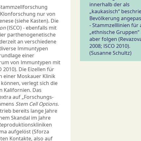
innerhalb der als
r Stammzellforschung
„kaukasisch“ beschr
e Klonforschung nur von
Bevölkerung angepas
nese (siehe Kasten). Die
- Stammzelllinien für
ion
(ISCO) - ebenfalls mit
„ethnische Gruppen“ 
 vier parthenogenetische
aber folgen (Revazova
 derzeit an verschiedene
2008; ISCO 2010).
an diverse Immuntypen
(Susanne Schultz)
rundlage einer
ktrum von Immuntypen mit
2010). Die Eizellen für
n einer Moskauer Klinik
können, verlegt sich die
n Kalifornien. Das
 extra auf „Forschungs-
namens
Stem Cell Options
.
trieb bereits lange Jahre
nem Skandal im Jahre
n Reproduktionskliniken
rma aufgelöst (Sforza
lten Kontakte, also auf