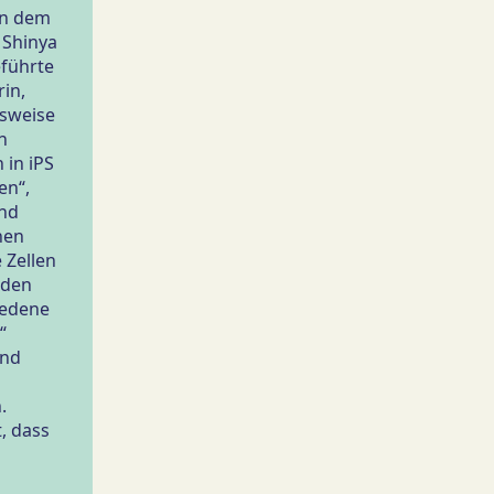
on dem
 Shinya
führte
in,
lsweise
n
 in iPS
en“,
und
hen
 Zellen
s den
iedene
“
und
.
, dass