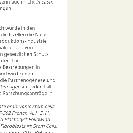
 wenn auch nicht
in cash
,
ungen.
ch wurde in den
die Eizellen die Nase
produktions-Industrie
alisierung von
n gesetzlichen Schutz
ufen. Die
he Bestrebungen in
 und wird zudem
, die Parthenogenese und
Stemagen
auf jeden Fall
d Forschungsanträge in
mate embryonic stem cells
502 French, A. J., S. H.
 Blas­tocyst Following
ibro­blasts in: Stem Cells,
orporation) 2010: PM vom