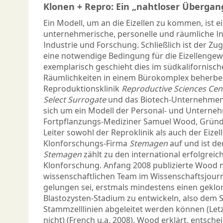
Klonen + Repro: Ein „nahtloser Übergan
Ein Modell, um an die Eizellen zu kommen, ist 
unternehmerische, personelle und räumliche In
Industrie und Forschung. Schließlich ist der Z
eine notwendige Bedingung für die Eizellenge
exemplarisch geschieht dies im südkalifornischen
Räumlichkeiten in einem Bürokomplex beherberg
Reproduktionsklinik
Reproductive Sciences Cen
Select Surrogate
und das Biotech-Unternehme
sich um ein Modell der Personal- und Unterne
Fortpflanzungs-Mediziner Samuel Wood, Gründ
Leiter sowohl der Reproklinik als auch der Eizel
Klonforschungs-Firma
Stemagen
auf und ist de
Stemagen
zählt zu den international erfolgreic
Klonforschung. Anfang 2008 publizierte Wood 
wissenschaftlichen Team im Wissenschaftsjourna
gelungen sei, erstmals mindestens einen gekl
Blastozysten-Stadium zu entwickeln, also dem 
Stammzelllinien abgeleitet werden können (Letz
nicht) (French u.a. 2008). Wood erklärt, entsche