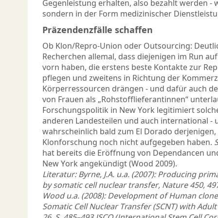
Gegenleistung erhalten, also bezahlt werden -
sondern in der Form medizinischer Dienstleist
Präzendenzfälle schaffen
Ob Klon/Repro-Union oder Outsourcing: Deutli
Recherchen allemal, dass diejenigen im Run auf 
vorn haben, die erstens beste Kontakte zur Re
pflegen und zweitens in Richtung der Kommerzi
Körperressourcen drängen - und dafür auch de
von Frauen als „Rohstofflieferantinnen“ unterla
Forschungspolitik in New York legitimiert solc
anderen Landesteilen und auch international -
wahrscheinlich bald zum El Dorado derjenigen
Klonforschung noch nicht aufgegeben haben.
hat bereits die Eröffnung von Dependancen un
New York angekündigt (Wood 2009).
Literatur: Byrne, J.A. u.a. (2007): Producing pri
by somatic cell nuclear transfer, Nature 450, 497-
Wood u.a. (2008): Development of Human cloned
Somatic Cell Nuclear Transfer (SCNT) with Adult F
26, S. 485–493 ISCO (International Stem Cell C