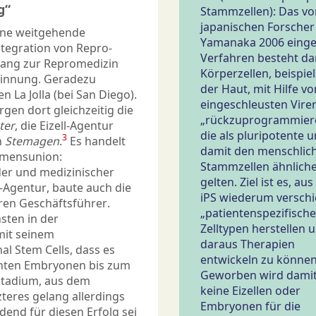
g“
Stammzellen): Das v
japanischen Forscher
eine weitgehende
Yamanaka 2006 einge
tegration von Repro-
Verfahren besteht dar
ugang zur Repromedizin
Körperzellen, beispie
winnung. Geradezu
der Haut, mit Hilfe vo
 La Jolla (bei San Diego).
eingeschleusten Viren
en dort gleichzeitig die
„rückzuprogrammier
ter
, die Eizell-Agentur
die als pluripotente 
3
n
Stemagen
.
Es handelt
damit den menschlic
hmensunion:
Stammzellen ähnliche
er und medizinischer
gelten. Ziel ist es, au
l-Agentur, baute auch die
iPS wiederum versch
ren Geschäftsführer.
„patientenspezifische
hsten in der
Zelltypen herstellen 
mit seinem
daraus Therapien
l Stem Cells, dass es
entwickeln zu können
onten Embryonen bis zum
Geworben wird damit
Stadium, aus dem
keine Eizellen oder
teres gelang allerdings
Embryonen für die
idend für diesen Erfolg sei