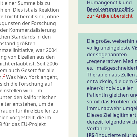
Humangenetik und
it einer Summe bis zu
Bevölkerungspolitik
.
hlen. Dies ist als Reaktion
zur Artikelübersicht
ll nicht bereit sind, ohne
zugunsten der Forschung
k der Kommerzialisierung
schen Standards in den
Die große, weiterhin 
Abstand größten
völlig uneingelöste Vi
mzellinitiative, war 2004
der sogenannten
ung von Eizellen aus den
„regenerativen Medizi
cht erlaubt ist. Seit 2006
es, „maßgeschneider
dem auch Gesetz für alle
Therapien aus Zellen 
2
n.
Was New York angeht,
entwickeln, die dem
 sich die Forschung auf
einer/s individuellen
instellen wird. Im
PatientIn gleichen un
unter den kalifornischen
somit das Problem d
eiter entstehen, um de
Immunabwehr umge
rauen für ihre Eizellen zu
Dieses Ziel legitimiert
ien vorgestellt, die im
derzeit folgende wicht
 für das EU-Projekt
Verfahren:
iPS
(Induzierte plurip