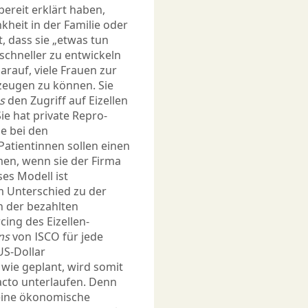
bereit erklärt haben,
kheit in der Familie oder
t, dass sie „etwas tun
schneller zu entwickeln
darauf, viele Frauen zur
rzeugen zu können. Sie
s
den Zugriff auf Eizellen
ie hat private Repro-
e bei den
Patientinnen sollen einen
en, wenn sie der Firma
es Modell ist
Im Unterschied zu der
n der bezahlten
ng des Eizellen-
ns
von ISCO für jede
US-Dollar
 wie geplant, wird somit
acto unterlaufen. Denn
 eine ökonomische