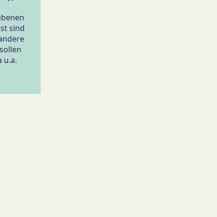
iebenen
st sind
 andere
sollen
 u.a.