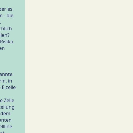
ber es
n - die
k
chlich
len?
Risiko,
sen
nannte
in, in
 Eizelle
e Zelle
teilung
s dem
onten
lline