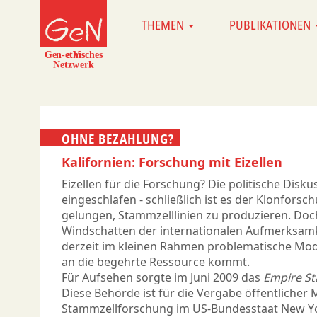
Direkt
THEMEN
PUBLIKATIONEN
MAIN
zum
NAVIGATION
Inhalt
OHNE BEZAHLUNG?
Kalifornien: Forschung mit Eizellen
Eizellen für die Forschung? Die politische Disku
eingeschlafen - schließlich ist es der Klonfors
gelungen, Stammzelllinien zu produzieren. Doc
Windschatten der internationalen Aufmerksamke
derzeit im kleinen Rahmen problematische Mode
an die begehrte Ressource kommt.
Für Aufsehen sorgte im Juni 2009 das
Empire St
Diese Behörde ist für die Vergabe öffentlicher M
Stammzellforschung im US-Bundesstaat New Yo