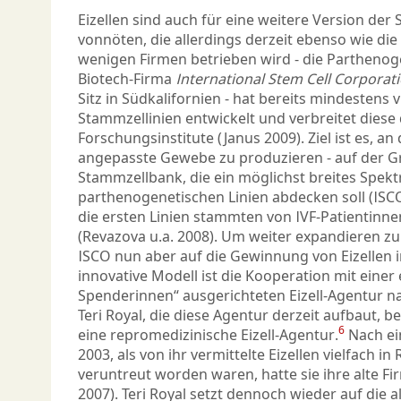
Eizellen sind auch für eine weitere Version de
vonnöten, die allerdings derzeit ebenso wie di
wenigen Firmen betrieben wird - die Parthenoge
Biotech-Firma
International Stem Cell Corporat
Sitz in Südkalifornien - hat bereits mindestens
Stammzellinien entwickelt und verbreitet diese
Forschungsinstitute (Janus 2009). Ziel ist es, 
angepass­te Gewebe zu produzieren - auf der G
Stammzellbank, die ein möglichst breites Spe
parthenogenetischen Linien abdecken soll (ISCO 
die ersten Linien stammten von IVF-Patientinne
(Revazova u.a. 2008). Um weiter expandieren zu 
ISCO nun aber auf die Gewinnung von Eizellen i
innovative Modell ist die Kooperation mit einer
Spenderinnen“ ausgerichteten Eizell-Agentur 
Teri Royal, die diese Agentur derzeit aufbaut, be
6
eine repromedizinische Eizell-Agentur.
Nach ei
2003, als von ihr vermittelte Eizellen vielfach i
veruntreut worden waren, hatte sie ihre alte Fi
2007). Teri Royal setzt dennoch wieder auf die a