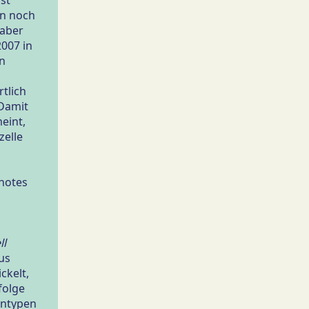
ist
n noch
 aber
2007 in
n
tlich
Damit
eint,
zelle
notes
ll
us
ckelt,
folge
untypen