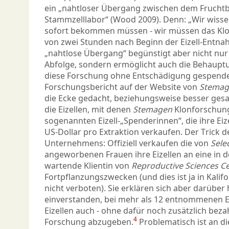
ein „nahtloser Übergang zwischen dem Frucht
Stammzelllabor“ (Wood 2009). Denn: „Wir wissen,
sofort bekommen müssen - wir müssen das Klo
von zwei Stunden nach Beginn der Eizell-Entna
„nahtlose Übergang“ begünstigt aber nicht nur d
Abfolge, sondern ermöglicht auch die Behauptun
diese Forschung ohne Entschädigung gespende
Forschungsbericht auf der Website von
Stemag
die Ecke gedacht, beziehungsweise besser gesa
die Eizellen, mit denen
Stemagen
Klonforschung
sogenannten Eizell-„Spenderinnen“, die ihre Eize
US-Dollar pro Extraktion verkaufen. Der Trick d
Unternehmens: Offiziell verkaufen die von
Sele
angeworbenen Frauen ihre Eizellen an eine in d
wartende Klientin von
Reproductive Sciences C
Fortpflanzungszwecken (und dies ist ja in Kali
nicht verboten). Sie erklären sich aber darüber
einverstanden, bei mehr als 12 entnommenen Eiz
Eizellen auch - ohne dafür noch zusätzlich beza
4
Forschung abzugeben.
Problematisch ist an di