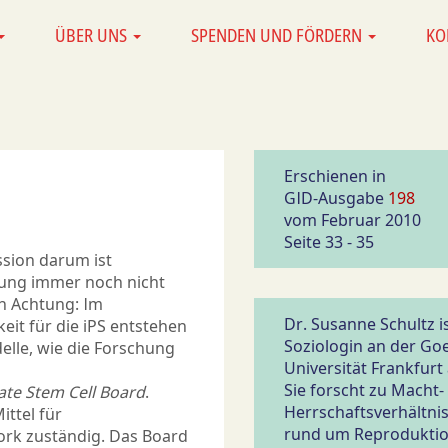
ÜBER UNS
SPENDEN UND FÖRDERN
KO
Erschienen in
GID-Ausgabe
198
vom Februar 2010
Seite 33 - 35
ssion darum ist
chung immer noch nicht
h Achtung: Im
Dr. Susanne Schultz i
it für die iPS entstehen
Soziologin an der Go
lle, wie die Forschung
Universität Frankfurt 
Sie forscht zu Macht-
ate Stem Cell Board
.
Herrschaftsverhältni
ittel für
rund um Reproduktio
rk zuständig. Das Board