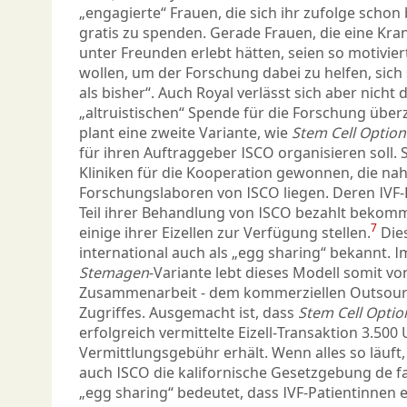
„engagierte“ Frauen, die sich ihr zufolge schon 
gratis zu spenden. Gerade Frauen, die eine Kran
unter Freunden erlebt hätten, seien so motivier
wollen, um der Forschung dabei zu helfen, sich 
als bisher“. Auch Royal verlässt sich aber nicht 
„altruistischen“ Spende für die Forschung übe
plant eine zweite Variante, wie
Stem Cell Option
für ihren Auftraggeber ISCO organisieren soll. S
Kliniken für die Kooperation gewonnen, die nah
Forschungslaboren von ISCO liegen. Deren IVF-
Teil ihrer Behandlung von ISCO bezahlt bekomm
7
einige ihrer Eizellen zur Verfügung stellen.
Dies
international auch als „egg sharing“ bekannt. 
Stemagen
-Variante lebt dieses Modell somit vo
Zusammenarbeit - dem kommerziellen Outsourci
Zugriffes. Ausgemacht ist, dass
Stem Cell Optio
erfolgreich vermittelte Eizell-Transaktion 3.500 
Vermittlungsgebühr erhält. Wenn alles so läuft,
auch ISCO die kalifornische Gesetzgebung de f
„egg sharing“ bedeutet, dass IVF-Patientinnen