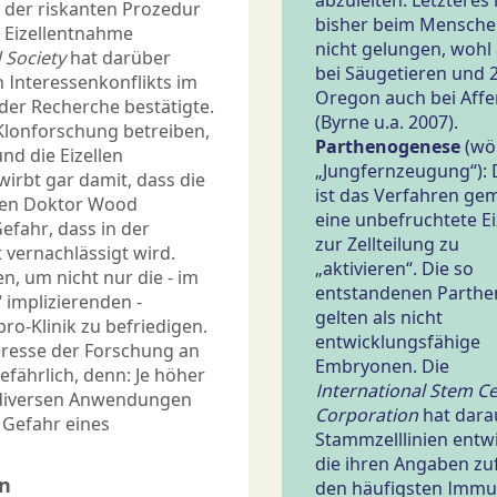
abzuleiten. Letzteres 
n der riskanten Prozedur
bisher beim Mensche
 Eizellentnahme
nicht gelungen, wohl
 Society
hat darüber
bei Säugetieren und 
 Interessenkonflikts im
Oregon auch bei Affe
 der Recherche bestätigte.
(Byrne u.a. 2007).
 Klonforschung betreiben,
Parthenogenese
(wör
d die Eizellen
„Jungfernzeugung“): 
wirbt gar damit, dass die
ist das Verfahren gem
enen Doktor Wood
eine unbefruchtete Ei
efahr, dass in der
zur Zellteilung zu
vernachlässigt wird.
„aktivieren“. Die so
, um nicht nur die - im
entstandenen Parthe
 implizierenden -
gelten als nicht
o-Klinik zu befriedigen.
entwicklungsfähige
resse der Forschung an
Embryonen. Die
gefährlich, denn: Je höher
International Stem Ce
e diversen Anwendungen
Corporation
hat dara
 Gefahr eines
Stammzelllinien entwi
die ihren Angaben zu
in
den häufigsten Imm