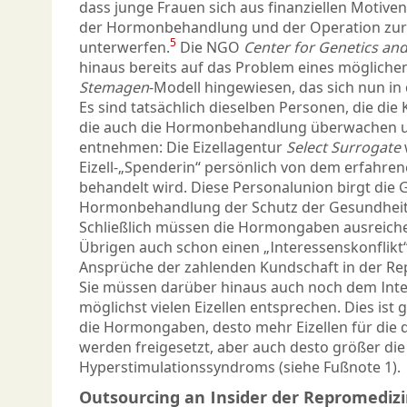
dass junge Frauen sich aus finanziellen Motive
der Hormonbehandlung und der Operation zur
5
unterwerfen.
Die NGO
Center for Genetics and
hinaus bereits auf das Problem eines möglichen
Stemagen
-Modell hingewiesen, das sich nun in
Es sind tatsächlich dieselben Personen, die die
die auch die Hormonbehandlung überwachen un
entnehmen: Die Eizell­agentur
Select Surrogate
Eizell-„Spender­in“ persönlich von dem erfahr
behandelt wird. Diese Personalunion birgt die G
Hormonbehandlung der Schutz der Gesundheit 
Schließlich müssen die Hormongaben ausreichen
Übrigen auch schon einen „Interessenskonflikt“
Ansprüche der zahlenden Kundschaft in der Repr
Sie müssen darüber hinaus auch noch dem Inte
möglichst vielen Eizellen entsprechen. Dies ist 
die Hormongaben, des­to mehr Eizellen für di
werden freigesetzt, aber auch desto größer die
Hyperstimulationssyndroms (siehe Fußnote 1).
Outsourcing an Insider der Repromediz