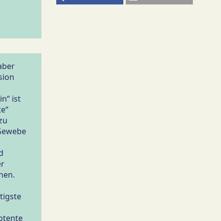
aber
sion
n“ ist
te“
zu
 Gewebe
d
er
hen.
igs­te
otente