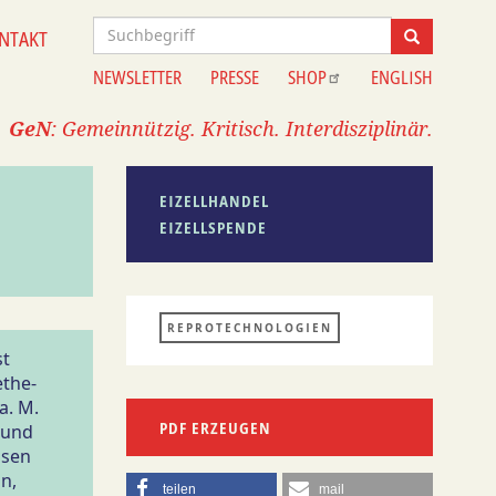
Suche
NTAKT
Suche
NEWSLETTER
PRESSE
SHOP
ENGLISH
Information
GeN
: Gemeinnützig. Kritisch. Interdisziplinär.
EIZELLHANDEL
EIZELLSPENDE
REPROTECHNOLOGIEN
st
ethe-
a. M.
PDF ERZEUGEN
 und
ssen
n,
teilen
mail