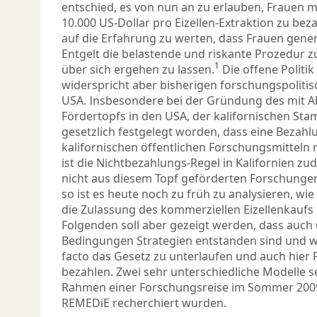
entschied, es von nun an zu erlauben, Frauen m
10.000 US-Dollar pro Eizellen-Extraktion zu beza
auf die Erfahrung zu werten, dass Frauen genere
Entgelt die belastende und riskante Prozedur 
1
über sich ergehen zu lassen.
Die offene Politi
widerspricht aber bisherigen forschungspoliti
USA. Insbesondere bei der Gründung des mit 
Fördertopfs in den USA, der kalifornischen Stam
gesetzlich festgelegt worden, dass eine Bezahl
kalifornischen öffentlichen Forschungsmitteln ni
ist die Nichtbezahlungs-Regel in Kalifornien zu
nicht aus diesem Topf geförderten Forschunge
so ist es heute noch zu früh zu analysieren, wie
die Zulassung des kommerziellen Eizellenkaufs e
Folgenden soll aber gezeigt werden, dass auch 
Bedingungen Strategien entstanden sind und w
facto das Gesetz zu unterlaufen und auch hier F
bezahlen. Zwei sehr unterschiedliche Modelle se
Rahmen einer Forschungsreise im Sommer 2009
REMEDiE recherchiert wurden.