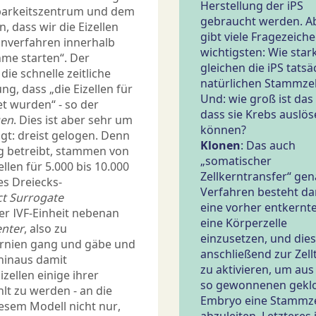
Herstellung der iPS
barkeitszentrum und dem
gebraucht werden. A
 dass wir die Eizellen
gibt viele Fragezeiche
nverfahren innerhalb
wichtigsten: Wie star
hme starten“. Der
gleichen die iPS tatsä
ie schnelle zeitliche
natürlichen Stammzel
g, dass „die Eizellen für
Und: wie groß ist das 
t wurden“ - so der
dass sie Krebs auslö
en
. Dies ist aber sehr um
können?
gt: dreist gelogen. Denn
Klonen
: Das auch
 betreibt, stammen von
„somatischer
llen für 5.000 bis 10.000
Zellkerntransfer“ ge
es Dreiecks-
Verfahren besteht dar
ct Surrogate
eine vorher entkernte
er IVF-Einheit nebenan
eine Körperzelle
enter
, also zu
einzusetzen, und dies
fornien gang und gäbe und
anschließend zur Zell
 hinaus damit
zu aktivieren, um au
ellen einige ihrer
so gewonnenen gekl
hlt zu werden - an die
Embryo eine Stammzel
esem Modell nicht nur,