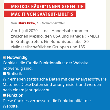
MEXIKOS BÄUER*INNEN GEGEN DIE
MACHT VON SAATGUT-MULTIS
Von
Ulrike Bickel
10. November 2020
Am 1. Juli 2020 ist das Handelsabkommen
zwischen Mexiko, den USA und Kanada (T-MEC)
in Kraft getreten. Ein Bündnis aus über 80
zivilgesellschaftlichen Gruppen und 185
Einzelpersonen fordert nun Mexikos Präsident
Notwendig
Andrés Manuel López Obrador in einer Petition
Cookies, die für die Funktionalität der Website
auf, ein Dekret für ein gentechnikfreies Mexiko
notwendig sind.
zu erlassen.
Statistik
Wir erheben statistische Daten mit der Analysesoftware
Matomo. Diese Daten sind anonymisiert und werden
nach einem Jahr gelöscht.
Funktion
Diese Cookies verbessern die Funktionalität der
Website.