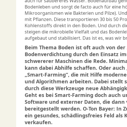
auch für saubereres Wasser. Bodenaufbau geht
Bodenleben und sorgt de facto auch für eine höh
Mikroorganismen wie Bakterien und Pilze). Un
mit Pflanzen. Diese transportieren 30 bis 50 Pro
Kohlenstoffs direkt in den Boden. Und durch 
steigen die mikrobielle Vielfalt und das Boden
aufgebaut und stabilisiert. Das ist es, was wir 
Beim Thema Boden ist oft auch von de
Bodenverdichtung durch den Einsatz i
schwererer Maschinen die Rede. Minim
kann dabei Abhilfe schaffen. Oder auch 
„Smart-Farming“, die mit Hilfe moderner
und Algorithmen arbeiten. Dabei stellt s
durch diese Werkzeuge neue Abhängigk
Geht es bei Smart-Farming doch auch 
Software und externer Daten, die dan
bereitgestellt werden. O-Ton Bayer: In 
ein gesundes, schädlingsfreies Feld als
verkaufen.