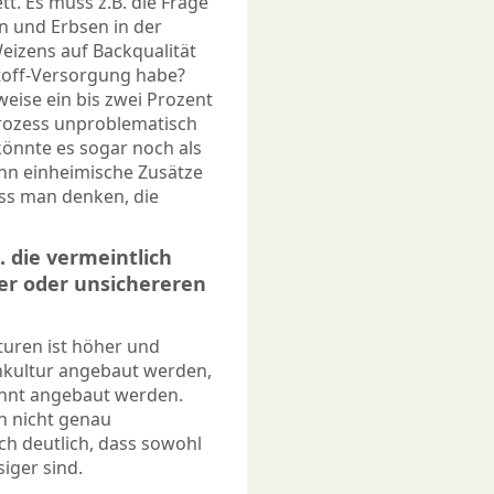
tt. Es muss z.B. die Frage
en und Erbsen in der
eizens auf Backqualität
stoff-Versorgung habe?
eise ein bis zwei Prozent
prozess unproblematisch
önnte es sogar noch als
nn einheimische Zusätze
ss man denken, die
. die vermeintlich
ger oder unsichereren
turen ist höher und
hkultur angebaut werden,
ennt angebaut werden.
n nicht genau
ch deutlich, dass sowohl
iger sind.