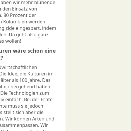
aben wir mehr blühende
h den Einsatz von
. 80 Prozent der
in Kolumbien werden
ngizide
eingespart, indem
en. Da geht also ganz
es wollen!
turen wäre schon eine
t?
dwirtschaftlichen
Die Idee, die Kulturen im
älter als 100 Jahre. Das
it einhergehend haben
. Die Technologien zum
v einfach. Bei der Ernte
nte muss sie jedoch
stellt sich aber die
en. Wir können Arten und
d zusammenpassen. Wir