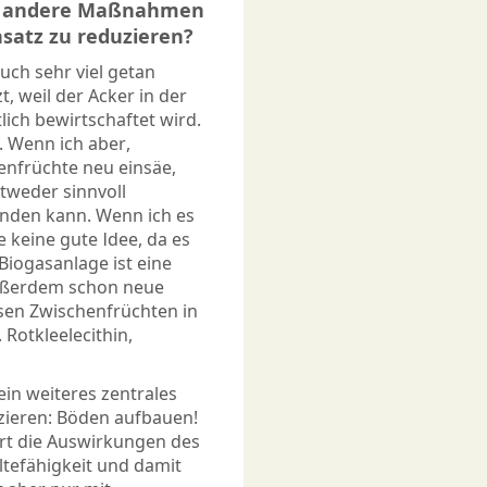
ch andere Maßnahmen
nsatz zu reduzieren?
ch sehr viel getan
t, weil der Acker in der
tlich bewirtschaftet wird.
. Wenn ich aber,
enfrüchte
neu einsäe,
tweder sinnvoll
enden kann. Wenn ich es
e keine gute Idee, da es
iogasanlage ist eine
außerdem schon neue
sen Zwischenfrüchten in
 Rotkleelecithin,
ein weiteres zentrales
zieren: Böden aufbauen!
rt die Auswirkungen des
ltefähigkeit und damit