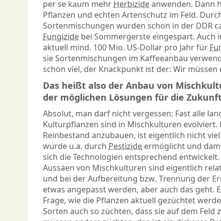
per se kaum mehr
Herbizide
anwenden. Dann h
Pflanzen und echten Artenschutz im Feld. Durc
Sortenmischungen wurden schon in der DDR ca
Fungizide
bei Sommergerste eingespart. Auch 
aktuell mind. 100 Mio. US-Dollar pro Jahr für
Fu
sie Sortenmischungen im Kaffeeanbau verwend
schön viel, der Knackpunkt ist der: Wir müssen 
Das heißt also der Anbau von Mischkul
der möglichen Lösungen für die Zukunf
Absolut, man darf nicht vergessen: Fast alle lan
Kulturpflanzen sind in Mischkulturen evolviert. 
Reinbestand anzubauen, ist eigentlich nicht viel 
wurde u.a. durch
Pestizide
ermöglicht und dam
sich die Technologien entsprechend entwickelt
Aussäen von Mischkulturen sind eigentlich relati
und bei der Aufbereitung bzw. Trennung der Er
etwas angepasst werden, aber auch das geht. Es 
Frage, wie die Pflanzen aktuell gezüchtet werd
Sorten auch so züchten, dass sie auf dem Fel