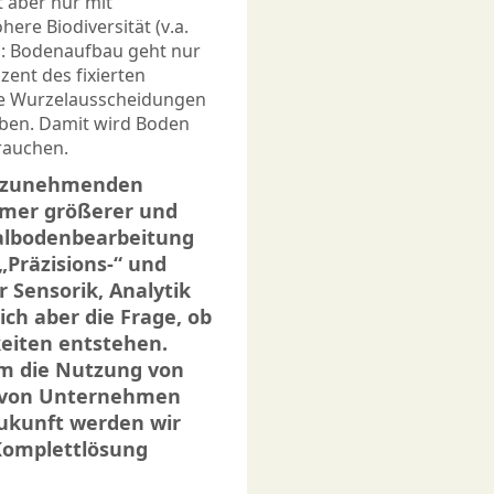
 aber nur mit
ere Biodiversität (v.a.
d: Bodenaufbau geht nur
zent des fixierten
die Wurzelausscheidungen
leben. Damit wird Boden
brauchen.
r zunehmenden
mmer größerer und
albodenbearbeitung
„Präzisions-“ und
 Sensorik, Analytik
ich aber die Frage, ob
eiten entstehen.
um die Nutzung von
n von Unternehmen
Zukunft werden wir
 Komplettlösung