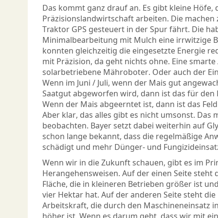
Das kommt ganz drauf an. Es gibt kleine Höfe, d
Präzisionslandwirtschaft arbeiten. Die machen
Traktor GPS gesteuert in der Spur fährt. Die h
Minimalbearbeitung mit Mulch eine irrwitzige 
konnten gleichzeitig die eingesetzte Energie re
mit Präzision, da geht nichts ohne. Eine smar
solarbetriebene Mähroboter. Oder auch der Ei
Wenn im Juni / Juli, wenn der Mais gut angewac
Saatgut abgeworfen wird, dann ist das für den
Wenn der Mais abgeerntet ist, dann ist das Feld
Aber klar, das alles gibt es nicht umsonst. Das
beobachten. Bayer setzt dabei weiterhin auf Gly
schon lange bekannt, dass die regelmäßige A
schädigt und mehr Dünger- und Fungizideinsat
Wenn wir in die Zukunft schauen, gibt es im Pri
Herangehensweisen. Auf der einen Seite steht d
Fläche, die in kleineren Betrieben größer ist un
vier Hektar hat. Auf der anderen Seite steht die
Arbeitskraft, die durch den Maschineneinsatz i
höher ist. Wenn es darum geht, dass wir mit e