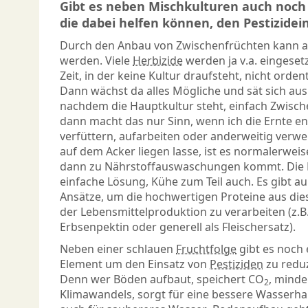
Gibt es neben Mischkulturen auch no
die dabei helfen können, den Pestizidei
Durch den Anbau von Zwischenfrüchten kann au
werden. Viele
Herbizide
werden ja v.a. eingesetz
Zeit, in der keine Kultur draufsteht, nicht orden
Dann wächst da alles Mögliche und sät sich aus
nachdem die Hauptkultur steht, einfach
Zwisch
dann macht das nur Sinn, wenn ich die Ernte en
verfüttern, aufarbeiten oder anderweitig verw
auf dem Acker liegen lasse, ist es normalerweis
dann zu Nährstoffauswaschungen kommt. Die B
einfache Lösung, Kühe zum Teil auch. Es gibt 
Ansätze, um die hochwertigen Proteine aus die
der Lebensmittelproduktion zu verarbeiten (z.B.
Erbsenpektin oder generell als Fleischersatz).
Neben einer schlauen
Fruchtfolge
gibt es noch 
Element um den Einsatz von
Pestiziden
zu redu
Denn wer Böden aufbaut, speichert CO
, minde
2
Klimawandels, sorgt für eine bessere Wasserha