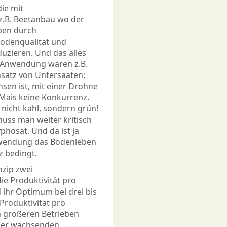
ie mit
 z.B. Beetanbau wo der
aben durch
Bodenqualität und
duzieren. Und das alles
te Anwendung wären z.B.
nsatz von
Untersaaten
:
hsen ist, mit einer Drohne
 Mais keine Konkurrenz.
 nicht kahl, sondern grün!
 muss man weiter kritisch
phosat. Und da ist ja
nwendung das Bodenleben
z bedingt.
nzip zwei
ie Produktivität pro
d ihr Optimum bei drei bis
 Produktivität pro
n größeren Betrieben
iner wachsenden