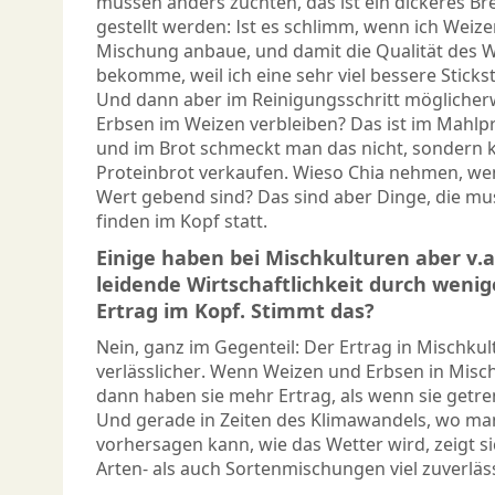
müssen anders züchten, das ist ein dickeres Bre
gestellt werden: Ist es schlimm, wenn ich Weiz
Mischung anbaue, und damit die Qualität des W
bekomme, weil ich eine sehr viel bessere Stick
Und dann aber im Reinigungsschritt möglicherw
Erbsen im Weizen verbleiben? Das ist im Mahl
und im Brot schmeckt man das nicht, sondern k
Proteinbrot verkaufen. Wieso Chia nehmen, we
Wert gebend sind? Das sind aber Dinge, die mu
finden im Kopf statt.
Einige haben bei Mischkulturen aber v.a
leidende Wirtschaftlichkeit durch weni
Ertrag im Kopf. Stimmt das?
Nein, ganz im Gegenteil: Der Ertrag in Mischkul
verlässlicher. Wenn Weizen und Erbsen in Misc
dann haben sie mehr Ertrag, als wenn sie getr
Und gerade in Zeiten des Klimawandels, wo ma
vorhersagen kann, wie das Wetter wird, zeigt si
Arten- als auch Sortenmischungen viel zuverläss