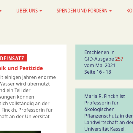
ÜBER UNS
SPENDEN UND FÖRDERN
KO
Erschienen in
IDEINSATZ
GID-Ausgabe
257
vom Mai 2021
k und Pestizide
Seite 16 - 18
it einigen Jahren enorme
Wasser wird übernutzt
 ein Teil der
Maria R. Finckh ist
Lösungen können
Professorin für
ich vollständig an der
ökologischen
 Finckh, Professorin für
Pflanzenschutz in der
aft an der Universität
Landwirtschaft an de
Universität Kassel.