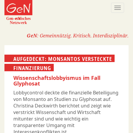
Direkt
Naviga
zum
aktivi
Inhalt
GeN
: Gemeinnützig. Kritisch. Interdisziplinär.
AUFGEDECKT: MONSANTOS VERSTECKTE
FINANZIERUNG
Wissenschaftslobbyismus im Fall
Glyphosat
Lobbycontrol deckte die finanzielle Beteiligung
von Monsanto an Studien zu Glyphosat auf.
Christina Deckwirth berichtet und zeigt wie
verstrickt Wissenschaft und Wirtschaft
mitunter sind und wie wichtig ein
transparenter Umgang mit
Interessenkonflikten ist.