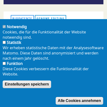
BIOPATENTE
GENOME EDITING
Notwendig
Cookies, die für die Funktionalität der Website
notwendig sind.
PDF ERZEUGEN
Statistik
Wir erheben statistische Daten mit der Analysesoftware
Matomo. Diese Daten sind anonymisiert und werden
teilen
mail
nach einem Jahr gelöscht.
Funktion
Diese Cookies verbessern die Funktionalität der
Website.
NEWSLETTER
PRESSE
SHOP
ENGLISH
Einstellungen speichern
Footer
mobil
DATENSCHUTZERKLÄRUNG
SEITENÜBERSICHT
Alle Cookies annehmen