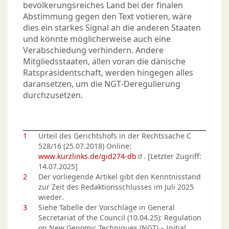
bevölkerungsreiches Land bei der finalen
Abstimmung gegen den Text votieren, wäre
dies ein starkes Signal an die anderen Staaten
und könnte möglicherweise auch eine
Verabschiedung verhindern. Andere
Mitgliedsstaaten, allen voran die dänische
Ratspräsidentschaft, werden hingegen alles
daransetzen, um die NGT-Deregulierung
durchzusetzen.
1
Urteil des Gerichtshofs in der Rechtssache C
528/16 (25.07.2018) Online:
www.kurzlinks.de/gid274-db
. [Letzter Zugriff:
14.07.2025]
2
Der vorliegende Artikel gibt den Kenntnisstand
zur Zeit des Redaktionsschlusses im Juli 2025
wieder.
3
Siehe Tabelle der Vorschläge in General
Secretariat of the Council (10.04.25): Regulation
on New Genomic Techniques (NGT) – Initial