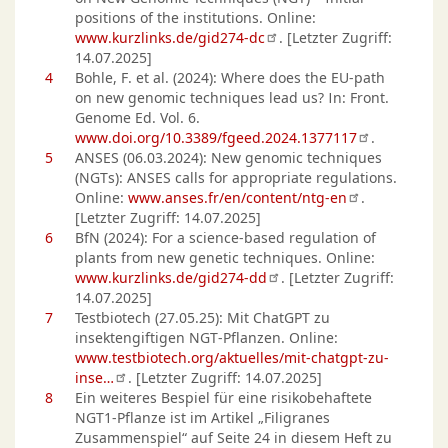
positions of the institutions. Online:
www.kurzlinks.de/gid274-dc
. [Letzter Zugriff:
14.07.2025]
4
Bohle, F. et al. (2024): Where does the EU-path
on new genomic techniques lead us? In: Front.
Genome Ed. Vol. 6.
www.doi.org/10.3389/fgeed.2024.1377117
.
5
ANSES (06.03.2024): New genomic techniques
(NGTs): ANSES calls for appropriate regulations.
Online:
www.anses.fr/en/content/ntg-en
.
[Letzter Zugriff: 14.07.2025]
6
BfN (2024): For a science-based regulation of
plants from new genetic techniques. Online:
www.kurzlinks.de/gid274-dd
. [Letzter Zugriff:
14.07.2025]
7
Testbiotech (27.05.25): Mit ChatGPT zu
insektengiftigen NGT-Pflanzen. Online:
www.testbiotech.org/aktuelles/mit-chatgpt-zu-
inse…
. [Letzter Zugriff: 14.07.2025]
8
Ein weiteres Bespiel für eine risikobehaftete
NGT1-Pflanze ist im Artikel „Filigranes
Zusammenspiel“ auf Seite 24 in diesem Heft zu