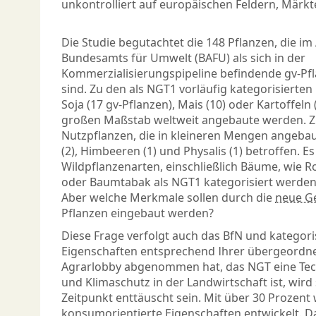
unkontrolliert auf europäischen Feldern, Märkt
Die Studie begutachtet die 148 Pflanzen, die i
Bundesamts für Umwelt (BAFU) als sich in der
Kommerzialisierungspipeline befindende gv-Pfl
sind. Zu den als NGT1 vorläufig kategorisierte
Soja (17 gv-Pflanzen), Mais (10) oder Kartoffeln (
großen Maßstab weltweit angebaute werden. Zu
Nutzpflanzen, die in kleineren Mengen angeba
(2), Himbeeren (1) und Physalis (1) betroffen. Es
Wildpflanzenarten, einschließlich Bäume, wie R
oder Baumtabak als NGT1 kategorisiert werden
Aber welche Merkmale sollen durch die
neue G
Pflanzen eingebaut werden?
Diese Frage verfolgt auch das BfN und kategori
Eigenschaften entsprechend Ihrer übergeordne
Agrarlobby abgenommen hat, das NGT eine Tech
und Klimaschutz in der Landwirtschaft ist, wir
Zeitpunkt enttäuscht sein. Mit über 30 Prozen
konsumorientierte Eigenschaften entwickelt. D