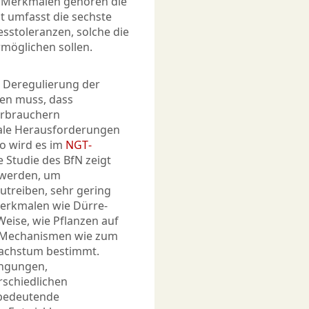
en Merkmalen gehören die
t umfasst die sechste
sstoleranzen, solche die
möglichen sollen.
 Deregulierung der
den muss, dass
erbrauchern
bale Herausforderungen
o wird es im
NGT-
 Studie des BfN zeigt
 werden, um
utreiben, sehr gering
 Merkmalen wie Dürre-
Weise, wie Pflanzen auf
e Mechanismen wie zum
wachstum bestimmt.
ingungen,
schiedlichen
 bedeutende