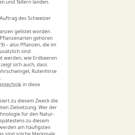
en und Tellern landen.
m Auftrag des Schweizer
anzen gelistet worden
n Pflanzenarten gehören
9) – also Pflanzen, die im
sätzlich sind
ut werden, wie Erdbeeren
 zeigt sich auch, dass
ohrschwingel, Rutenhirse
.
entechnik
in diese
siert zu diesem Zweck die
ten Zielsetzung. Wer der
nologie für den Natur-
d spätestens zu diesem
t werden am häufigsten
as sind solche Merkmale,