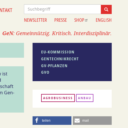
Suche
NTAKT
Suche
NEWSLETTER
PRESSE
SHOP
ENGLISH
Information
GeN
: Gemeinnützig. Kritisch. Interdisziplinär.
EU-KOMMISSION
GENTECHNIKRECHT
GV-PFLANZEN
GVO
 ist
d
tschaft
im Gen-
AGROBUSINESS
ANBAU
teilen
mail