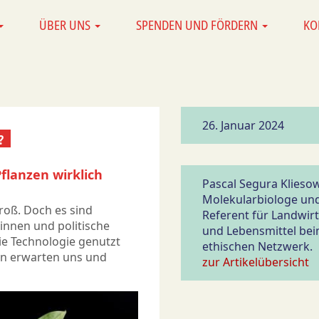
ÜBER UNS
SPENDEN UND FÖRDERN
KO
26. Januar 2024
?
flanzen wirklich
Pascal Segura Kliesow
Molekularbiologe un
roß. Doch es sind
Referent für Landwir
innen und politische
und Lebensmittel be
ie Technologie genutzt
ethischen Netzwerk.
en erwarten uns und
zur Artikelübersicht