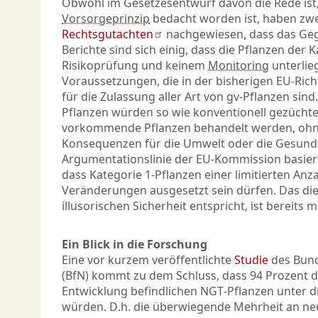
Obwohl im Gesetzesentwurf davon die Rede ist,
Vorsorgeprinzip
bedacht worden ist, haben zw
Rechtsgutachten
nachgewiesen, dass das Gegen
Berichte sind sich einig, dass die Pflanzen der 
Risikoprüfung und keinem
Monitoring
unterlie
Voraussetzungen, die in der bisherigen EU-Ric
für die Zulassung aller Art von gv-Pflanzen sin
Pflanzen würden so wie konventionell gezüchte
vorkommende Pflanzen behandelt werden, ohne
Konsequenzen für die Umwelt oder die Gesundh
Argumentationslinie der EU-Kommission basiert
dass Kategorie 1-Pflanzen einer limitierten Anz
Veränderungen ausgesetzt sein dürfen. Das die
illusorischen Sicherheit entspricht, ist bereits 
Ein Blick in die Forschung
Eine vor kurzem veröffentlichte
Studie
des Bun
(BfN) kommt zu dem Schluss, dass 94 Prozent de
Entwicklung befindlichen NGT-Pflanzen unter di
würden. D.h. die überwiegende Mehrheit an ne