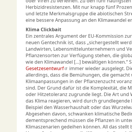
oder Viren zu verleihen. Zu den fünf häufigst
Herbizidresistenzen. Mit nur knapp fünf Prozen
und letzte Merkmalsgruppe die abiotischen Stre
eine bessere Anpassung an den Klimawandel er
Klima Clickbait
Ein zentrales Argument der EU-Kommission zur
neuen Gentechnik ist, dass „sichergestellt wer
Landwirten, Lebensmittelunternehmern und V
Pflanzensorten zur Verfügung stehen, die glo
wie den Klimawandel […] bewältigen können.“ S
Gesetzesentwurf
immer wieder ausgelegt. Die
allerdings, dass die Bemühungen, die gemacht
Klimaanpassungen in der Pflanzenzucht voranz
sind. Der Grund dafür ist die Komplexität, die
oder Hitzetoleranz zugrunde liegt. Die Art und 
das Klima reagieren, wird durch grundlegend
Beispiel den Wasserhaushalt oder das Wurzel
Abgesehen davon, schwanken klimatische Bed
dementsprechend müssen die Pflanzen in unter
Klimaszenarien gedeihen können. All das stellt