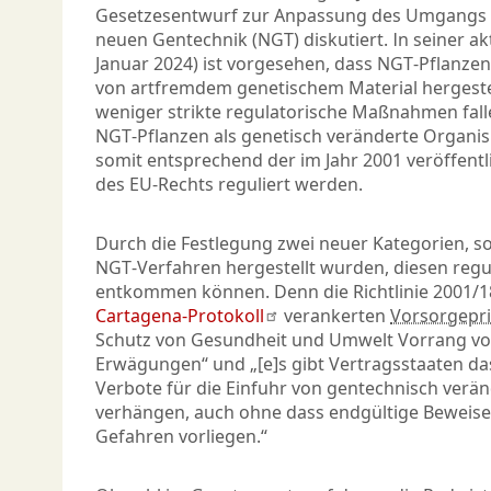
Gesetzesentwurf zur Anpassung des Umgangs 
neuen Gentechnik (NGT) diskutiert. In seiner ak
Januar 2024) ist vorgesehen, dass NGT-Pflanzen
von artfremdem genetischem Material hergeste
weniger strikte regulatorische Maßnahmen fallen
NGT-Pflanzen als genetisch veränderte Organi
somit entsprechend der im Jahr 2001 veröffentli
des EU-Rechts reguliert werden.
Durch die Festlegung zwei neuer Kategorien, so
NGT-Verfahren hergestellt wurden, diesen reg
entkommen können. Denn die Richtlinie 2001/1
Cartagena-Protokoll
verankerten
Vorsorgepri
Schutz von Gesundheit und Umwelt Vorrang vor
Erwägungen“ und „[e]s gibt Vertragsstaaten da
Verbote für die Einfuhr von gentechnisch ver
verhängen, auch ohne dass endgültige Beweise
Gefahren vorliegen.“