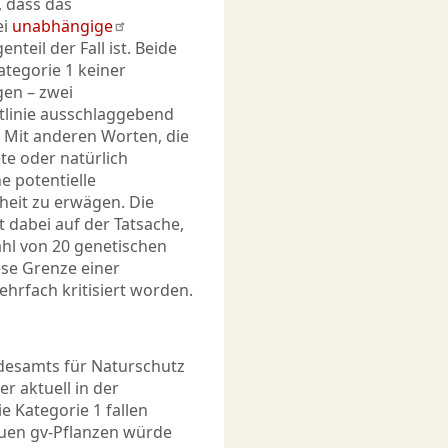
 dass das
ei
unabhängige
teil der Fall ist. Beide
Kategorie 1 keiner
gen – zwei
htlinie ausschlaggebend
d. Mit anderen Worten, die
te oder natürlich
 potentielle
eit zu erwägen. Die
 dabei auf der Tatsache,
ahl von 20 genetischen
se Grenze einer
mehrfach kritisiert worden.
desamts für Naturschutz
r aktuell in der
e Kategorie 1 fallen
uen gv-Pflanzen würde