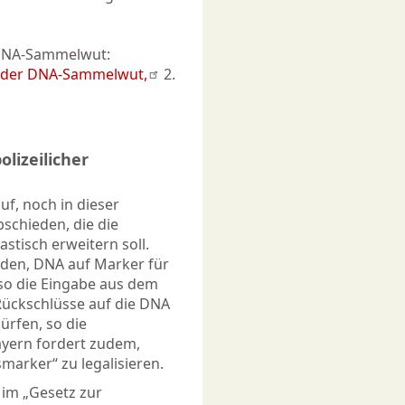
 DNA-Sammelwut:
tik der DNA-Sammelwut,
2.
lizeilicher
uf, noch in dieser
schieden, die die
stisch erweitern soll.
rden, DNA auf Marker für
so die Eingabe aus dem
 Rückschlüsse auf die DNA
rfen, so die
ayern fordert zudem,
marker“ zu legalisieren.
 im „Gesetz zur