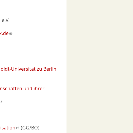
 e.V.
k.de
oldt-Universität zu Berlin
nschaften und ihrer
isation
(GG/BO)