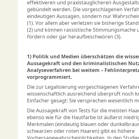
effektiveren und praxistauglicheren Ausgestalt
gebündelt werden. Die vorgeschlagenen Verfah
eindeutigen Aussagen, sondern nur Wahrschei
(1). Vor allem aber verletzen sie bisherige Sta
(2) und können rassistische Stimmungsmache 
fördern oder gar heraufbeschwören (3).
1) Politik und Medien überschätzen die wisse
Aussagekraft und den kriminalistischen Nut
Analyseverfahren bei weitem – Fehlinterpret
vorprogrammiert.
Die zur Legalisierung vorgeschlagenen Verfahr
wissenschaftlich ausreichend überprüft noch kr
Einfacher gesagt: Sie versprechen wesentlich me
Die Aussagekraft von Tests für die meisten Ha
ebenso wie für die Hautfarbe ist äußerst niedri
Merkmalen (eindeutig blauen oder dunkelbrau
schwarzen oder roten Haaren) gibt es höhere
Vorhersagewahrscheinlichkeiten. In den Studien