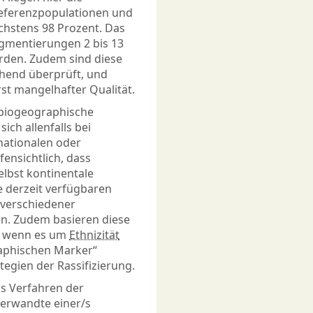
Referenzpopulationen und
chstens 98 Prozent. Das
igmentierungen 2 bis 13
erden. Zudem sind diese
chend überprüft, und
st mangelhafter Qualität.
 „biogeographische
ich allenfalls bei
 nationalen oder
fensichtlich, dass
elbst kontinentale
e derzeit verfügbaren
 verschiedener
en. Zudem basieren diese
, wenn es um
Ethnizität
raphischen Marker“
ategien der Rassifizierung.
s Verfahren der
erwandte einer/s