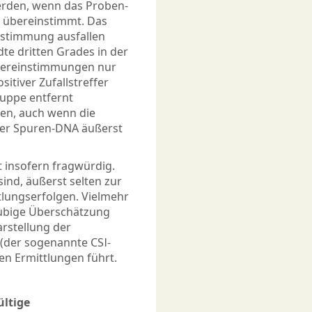
erden, wenn das Proben-
l übereinstimmt. Das
instimmung ausfallen
te dritten Grades in der
 Übereinstimmungen nur
itiver Zufallstreffer
ruppe entfernt
en, auch wenn die
der Spuren-DNA äußerst
t insofern fragwürdig.
sind, äußerst selten zur
lungserfolgen. Vielmehr
äubige Überschätzung
rstellung der
(der sogenannte CSI-
ten Ermittlungen führt.
ültige