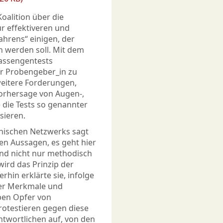
oalition über die
r effektiveren und
ahrens“ einigen, der
 werden soll. Mit dem
Massengentests
r Probengeber_in zu
eitere Forderungen,
orhersage von Augen-,
die Tests so genannter
sieren.
thischen Netzwerks sagt
en Aussagen, es geht hier
nd nicht nur methodisch
ird das Prinzip der
erhin erklärte sie, infolge
her Merkmale und
pen Opfer von
otestieren gegen diese
twortlichen auf, von den