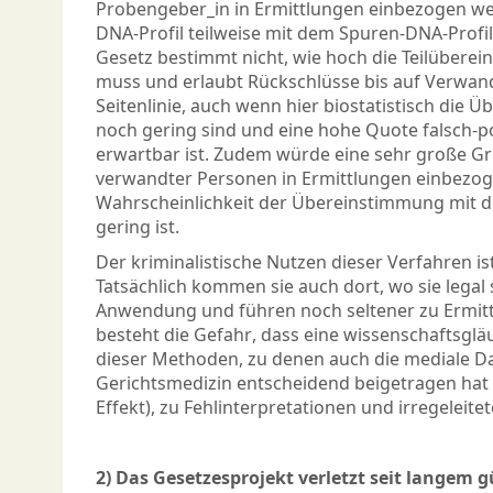
Probengeber_in in Ermittlungen einbezogen w
DNA-Profil teilweise mit dem Spuren-DNA-Profi
Gesetz bestimmt nicht, wie hoch die Teilübere
muss und erlaubt Rückschlüsse bis auf Verwand
Seitenlinie, auch wenn hier biostatistisch die
noch gering sind und eine hohe Quote falsch-pos
erwartbar ist. Zudem würde eine sehr große G
verwandter Personen in Ermittlungen einbezog
Wahrscheinlichkeit der Übereinstimmung mit 
gering ist.
Der kriminalistische Nutzen dieser Verfahren is
Tatsächlich kommen sie auch dort, wo sie legal 
Anwendung und führen noch seltener zu Ermitt
besteht die Gefahr, dass eine wissenschaftsgl
dieser Methoden, zu denen auch die mediale Da
Gerichtsmedizin entscheidend beigetragen hat 
Effekt), zu Fehlinterpretationen und irregeleite
2) Das Gesetzesprojekt verletzt seit langem g