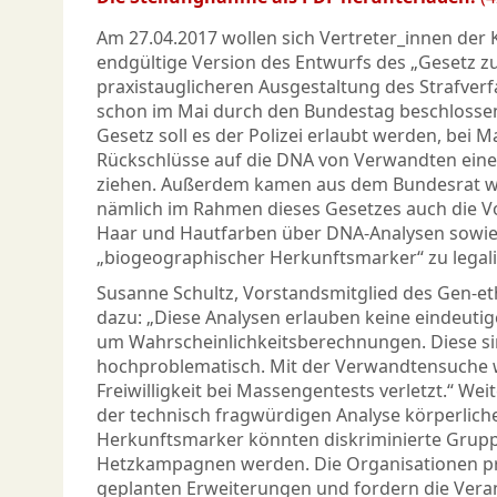
Am 27.04.2017 wollen sich Vertreter_innen der K
endgültige Version des Entwurfs des „Gesetz zu
praxistauglicheren Ausgestaltung des Strafverf
schon im Mai durch den Bundestag beschlossen
Gesetz soll es der Polizei erlaubt werden, bei 
Rückschlüsse auf die DNA von Verwandten eine
ziehen. Außerdem kamen aus dem Bundesrat w
nämlich im Rahmen dieses Gesetzes auch die V
Haar und Hautfarben über DNA-Analysen sowie 
„biogeographischer Herkunftsmarker“ zu legali
Susanne Schultz, Vorstandsmitglied des Gen-e
dazu: „Diese Analysen erlauben keine eindeutig
um Wahrscheinlichkeitsberechnungen. Diese si
hochproblematisch. Mit der Verwandtensuche w
Freiwilligkeit bei Massengentests verletzt.“ Weit
der technisch fragwürdigen Analyse körperlic
Herkunftsmarker könnten diskriminierte Grup
Hetzkampagnen werden. Die Organisationen pr
geplanten Erweiterungen und fordern die Veran