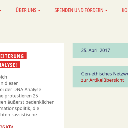
ÜBER UNS
SPENDEN UND FÖRDERN
KO
25. April 2017
WEITERUNG
NALYSE!
Gen-ethisches Netzwe
sich
zur Artikelübersicht
in dieser
bei der DNA-Analyse
me protestieren 25
esen äußerst bedenklichen
mationspolitik, die
hten rassistische
26 KB)