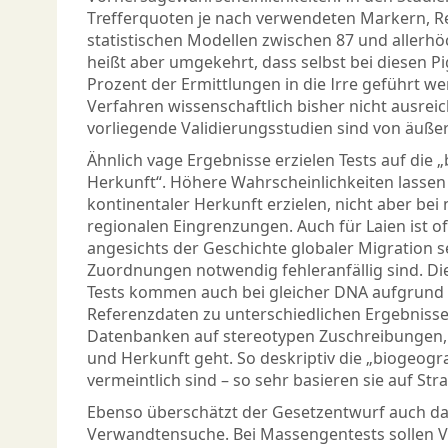
Trefferquoten je nach verwendeten Markern, 
statistischen Modellen zwischen 87 und allerhö
heißt aber umgekehrt, dass selbst bei diesen P
Prozent der Ermittlungen in die Irre geführt w
Verfahren wissenschaftlich bisher nicht ausrei
vorliegende Validierungsstudien sind von äußer
Ähnlich vage Ergebnisse erzielen Tests auf die
Herkunft“. Höhere Wahrscheinlichkeiten lassen s
kontinentaler Herkunft erzielen, nicht aber bei
regionalen Eingrenzungen. Auch für Laien ist of
angesichts der Geschichte globaler Migration s
Zuordnungen notwendig fehleranfällig sind. Di
Tests kommen auch bei gleicher DNA aufgrund
Referenzdaten zu unterschiedlichen Ergebniss
Datenbanken auf stereotypen Zuschreibungen
und Herkunft geht. So deskriptiv die „biogeog
vermeintlich sind – so sehr basieren sie auf Str
Ebenso überschätzt der Gesetzentwurf auch da
Verwandtensuche. Bei Massengentests sollen V