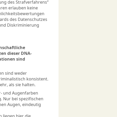
ung des Strafverfahrens“
ren erlauben keine
nlichkeitsbewertungen
ndards des Datenschutzes
und Diskriminierung
nschaftliche
zen dieser DNA-
ationen sind
en sind weder
iminalistisch konsistent.
hr, als sie halten.
ar- und Augenfarben
g. Nur bei spezifischen
nen Augen, eindeutig
 liegen hier die