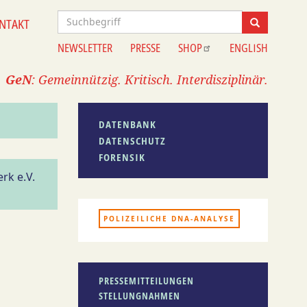
Suche
NTAKT
Suche
NEWSLETTER
PRESSE
SHOP
ENGLISH
Information
GeN
: Gemeinnützig. Kritisch. Interdisziplinär.
DATENBANK
DATENSCHUTZ
FORENSIK
rk e.V.
POLIZEILICHE DNA-ANALYSE
PRESSEMITTEILUNGEN
STELLUNGNAHMEN