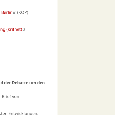
 Berlin
(KOP)
g (kritnet)
nd der Debatte um den
 Brief von
sten Entwicklungen: