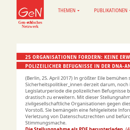
Direkt
THEMEN
PUBLIKATIONEN
MAIN
zum
NAVIGATION
Inhalt
25 ORGANISATIONEN FORDERN: KEINE ER
POLIZEILICHER BEFUGNISSE IN DER DNA-A
(Berlin, 25. April 2017) In größter Eile bemühen 
Sicherheitspolitiker_innen derzeit darum, noch 
Legislaturperiode die polizeilichen Befugnisse 
drastisch zu erweitern. Mit dieser Stellungnah
zivilgesellschaftliche Organisationen gegen di
Vorstoß. Sie bemängeln eine fehlgeleitete Infor
Verletzung von Datenschutzrechten und befürc
Stimmungsmache.
Die Stellungnahme als PDF herunterladen.
(4