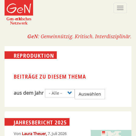
Direkt
Naviga
zum
aktivi
Inhalt
GeN
: Gemeinnützig. Kritisch. Interdisziplinär.
REPRODUKTION
BEITRÄGE ZU DIESEM THEMA
aus dem Jahr
Auswählen
JAHRESBERICHT 2025
Von
Laura Theuer
7. Juli 2026