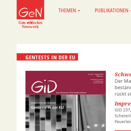
Direkt
THEMEN
PUBLIKATIONEN
MAIN
zum
NAVIGATION
Inhalt
GENTESTS IN DER EU
Schwe
Der Mar
beständ
rückt s
Impr
GID 237,
Scheierl
Feuerlei