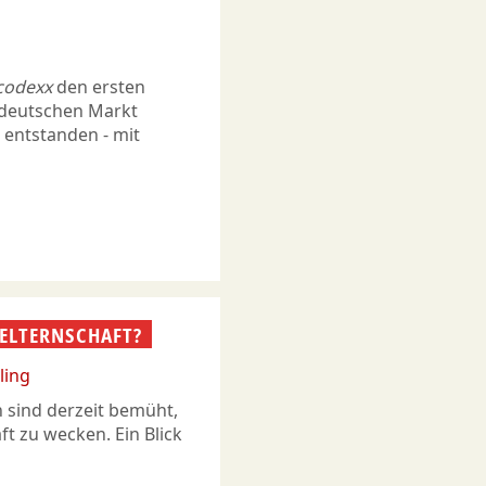
codexx
den ersten
n deutschen Markt
 entstanden - mit
 ELTERNSCHAFT?
ling
 sind derzeit bemüht,
t zu wecken. Ein Blick