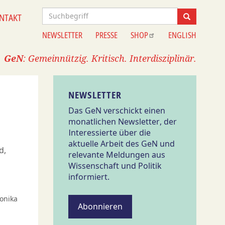
Suche
NTAKT
Suche
NEWSLETTER
PRESSE
SHOP
ENGLISH
Information
GeN
: Gemeinnützig. Kritisch. Interdisziplinär.
NEWSLETTER
Das GeN verschickt einen
monatlichen Newsletter, der
Interessierte über die
aktuelle Arbeit des GeN und
d,
relevante Meldungen aus
Wissenschaft und Politik
informiert.
Monika
Abonnieren