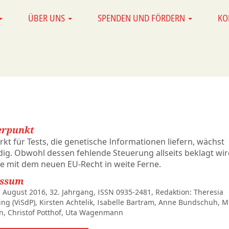
ÜBER UNS
SPENDEN UND FÖRDERN
KO
rpunkt
kt für Tests, die genetische Informationen liefern, wächst
ig. Obwohl dessen fehlende Steuerung allseits beklagt wir
ie mit dem neuen EU-Recht in weite Ferne.
essum
 August 2016, 32. Jahrgang, ISSN 0935-2481, Redaktion: Theresia
ing (ViSdP), Kirsten Achtelik, Isabelle Bartram, Anne Bundschuh, 
n, Christof Pott­hof, Uta Wagenmann