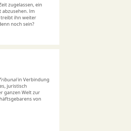
it zugelassen, ein
t abzusehen. Im
reibt ihn weiter
 denn noch sein?
Tribunal
in Verbindung
s, juristisch
er ganzen Welt zur
chäftsgebarens von