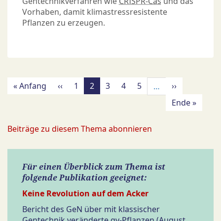
Gentechnikverfahren wie
CRISPR-Cas
und das
Vorhaben, damit klimastressresistente
Pflanzen zu erzeugen.
Seitennummerierung
Erste
« Anfang
Vorherige
‹‹
Page
1
Aktuelle
2
Page
3
Page
4
Page
5
Nächste
››
…
Seite
Seite
Seite
Seite
Letzte
Ende »
Seite
Beiträge zu diesem Thema abonnieren
Für einen Überblick zum Thema ist
folgende Publikation geeignet:
Keine Revolution auf dem Acker
Bericht des GeN über mit klassischer
Gentechnik veränderte gv-Pflanzen (August