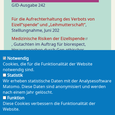
GID-Ausgabe 242
Für die Aufrechterhaltung des Verbots von
Eizell“spende“ und „Leihmutterschaft“
,
Stelllungnahme, Juni 202
Medizinische Risiken der Eizellspende
, Gutachten im Auftrag für biorespect,
Herausgegeben durch Gen-ethisches
Netzwerk e.V., kostenlose Broschüre, 20 Seiten,
Notwendig
April 2022
Cookies, die für die Funktionalität der Website
Legaler Zugriff auf Eizellen als fauler
notwendig sind.
Kompromiss?
GID 266 August 2023, S. 9-10.
Statistik
Wir erheben statistische Daten mit der Analysesoftware
Matomo. Diese Daten sind anonymisiert und werden
nach einem Jahr gelöscht.
Funktion
Diese Cookies verbessern die Funktionalität der
Website.