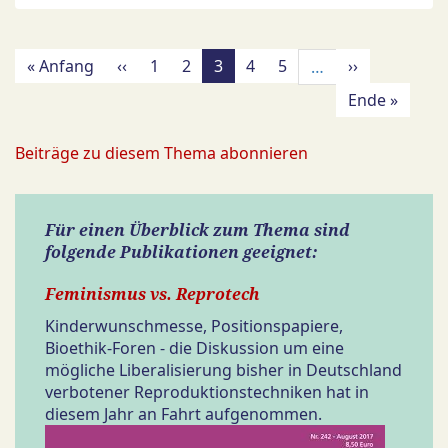
Seitennummerierung
Erste
« Anfang
Vorherige
‹‹
Page
1
Page
2
Aktuelle
3
Page
4
Page
5
Nächste
››
…
Seite
Seite
Seite
Seite
Letzte
Ende »
Seite
Beiträge zu diesem Thema abonnieren
Für einen Überblick zum Thema sind
folgende Publikationen geeignet:
Feminismus vs. Reprotech
Kinderwunschmesse, Positionspapiere,
Bioethik-Foren - die Diskussion um eine
mögliche Liberalisierung bisher in Deutschland
verbotener Reproduktionstechniken hat in
diesem Jahr an Fahrt aufgenommen.