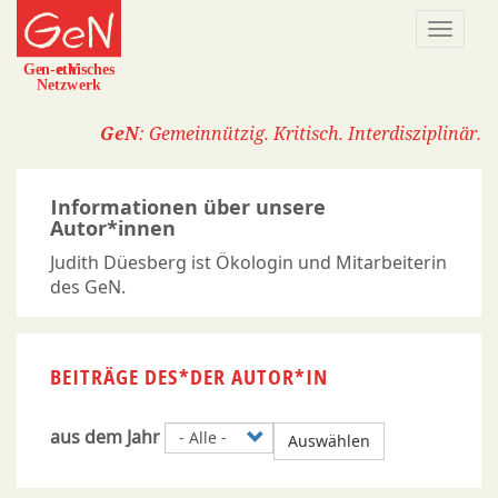
Direkt
Naviga
zum
aktivi
Inhalt
GeN
: Gemeinnützig. Kritisch. Interdisziplinär.
Informationen über unsere
Autor*innen
Judith Düesberg ist Ökologin und Mitarbeiterin
des GeN.
BEITRÄGE DES*DER AUTOR*IN
aus dem Jahr
Auswählen