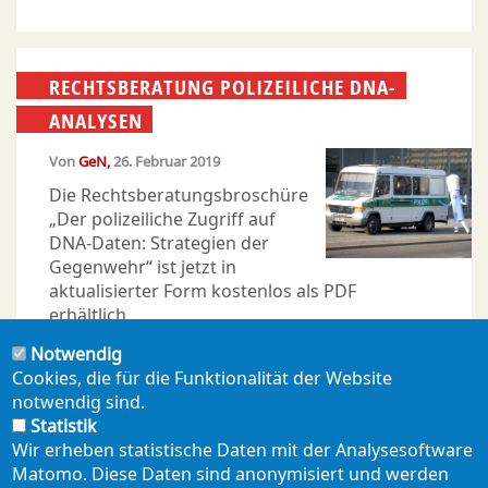
RECHTSBERATUNG POLIZEILICHE DNA-
ANALYSEN
Von
GeN
26. Februar 2019
Die Rechtsberatungsbroschüre
„Der polizeiliche Zugriff auf
DNA-Daten: Strategien der
Gegenwehr“ ist jetzt in
aktualisierter Form kostenlos als PDF
erhältlich.
Notwendig
Cookies, die für die Funktionalität der Website
notwendig sind.
Statistik
Seitennummerierung
Wir erheben statistische Daten mit der Analysesoftware
Aktuelle
1
Page
2
Page
3
Page
4
Page
5
Nächste
››
Letzte
Ende »
…
Matomo. Diese Daten sind anonymisiert und werden
Seite
Seite
Seite