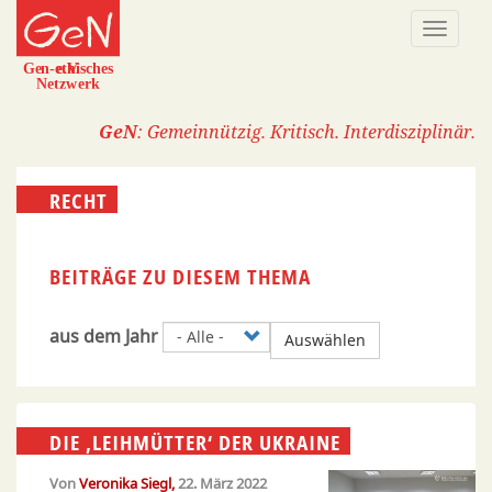
Direkt
Naviga
zum
aktivi
Inhalt
GeN
: Gemeinnützig. Kritisch. Interdisziplinär.
RECHT
BEITRÄGE ZU DIESEM THEMA
aus dem Jahr
Auswählen
DIE ‚LEIHMÜTTER‘ DER UKRAINE
Von
Veronika Siegl
22. März 2022