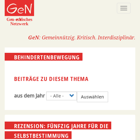
Direkt
Naviga
zum
aktivi
Inhalt
GeN
: Gemeinnützig. Kritisch. Interdisziplinär.
BEHINDERTENBEWEGUNG
BEITRÄGE ZU DIESEM THEMA
aus dem Jahr
Auswählen
REZENSION: FÜNFZIG JAHRE FÜR DIE
SELBSTBESTIMMUNG